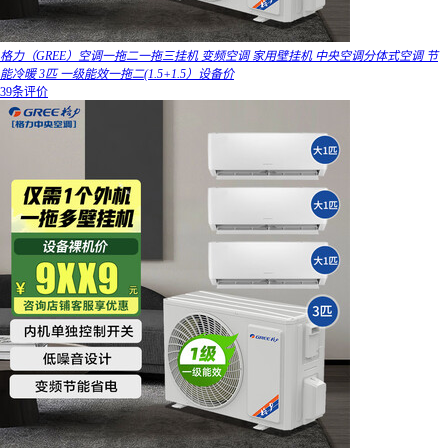
格力（GREE）空调一拖二一拖三挂机 变频空调 家用壁挂机 中央空调分体式空调 节
能冷暖 3匹 一级能效一拖二(1.5+1.5）设备价
39条评价