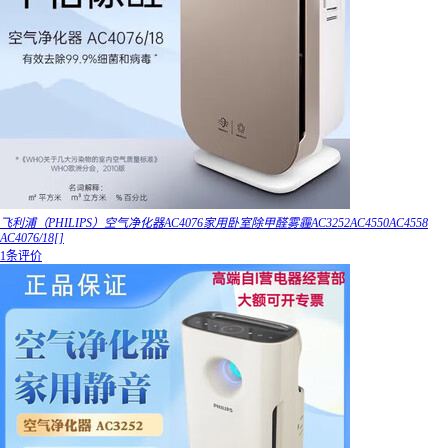
飞利浦（PHILIPS）空气净化器AC4076家用卧室除甲醛雾霾AC3252AC4550AC4558
AC4076/18[]
1条评价