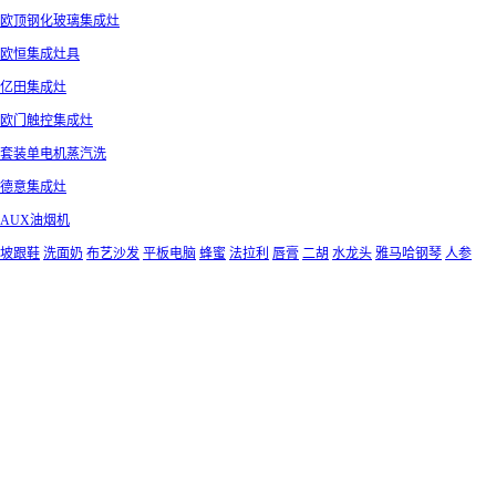
欧顶钢化玻璃集成灶
欧恒集成灶具
亿田集成灶
欧门触控集成灶
套装单电机蒸汽洗
德意集成灶
AUX油烟机
坡跟鞋
洗面奶
布艺沙发
平板电脑
蜂蜜
法拉利
唇膏
二胡
水龙头
雅马哈钢琴
人参