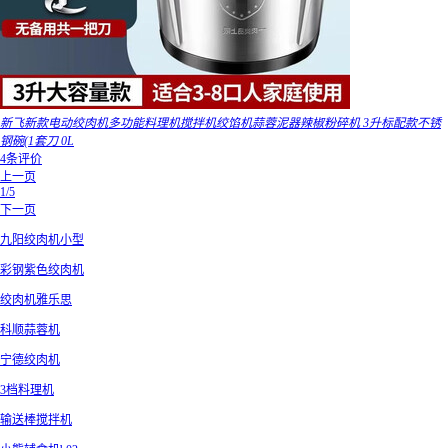
新飞新款电动绞肉机多功能料理机搅拌机绞馅机蒜蓉泥器辣椒粉碎机 3升标配款不锈
钢碗(1套刀 0L
4条评价
上一页
1/5
下一页
九阳绞肉机小型
彩钢紫色绞肉机
绞肉机雅乐思
科顺蒜蓉机
宁德绞肉机
3档料理机
输送棒搅拌机