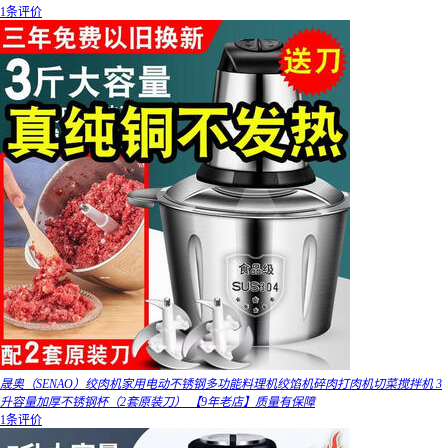
1条评价
晟奥（SENAO）绞肉机家用电动不锈钢多功能料理机绞馅机碎肉打肉机切菜搅拌机 3
升容量加厚不锈钢杯（2套原装刀） 【9年老店】质量有保障
1条评价