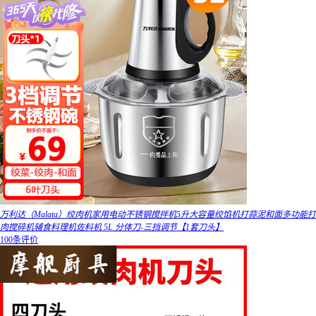
万利达（Malata）绞肉机家用电动不锈钢搅拌机5升大容量绞馅机打蒜泥和面多功能打
肉搅碎机辅食料理机佐料机 5L 分体刀-三挡调节【1套刀头】
100条评价