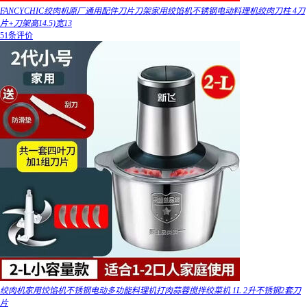
FANCYCHIC绞肉机原厂通用配件刀片刀架家用绞馅机不锈钢电动料理机绞肉刀柱 4刀
片+刀架高14.5)宽13
51条评价
绞肉机家用饺馅机不锈钢电动多功能料理机打肉蒜蓉搅拌绞菜机 1L 2升不锈钢2套刀
片