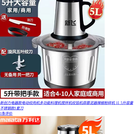
新创力电器款电动绞肉机多功能料理机搅拌机绞馅机蒜蓉泥器辣椒粉碎机 1L 5升容量
不锈钢款1套刀
1条评价