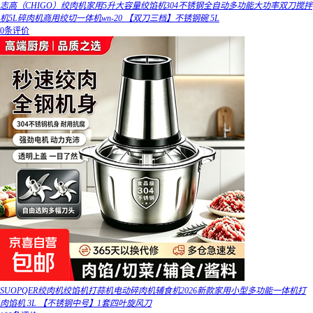
志高（CHIGO）绞肉机家用5升大容量绞馅机304不锈钢全自动多功能大功率双刀搅拌
机5L碎肉机商用绞切一体机wn-20 【双刀三档】不锈钢碗 5L
0条评价
SUOPQER绞肉机绞馅机打蒜机电动碎肉机辅食机2026新款家用小型多功能一体机打
肉馅机 3L 【不锈钢中号】1套四叶旋风刀