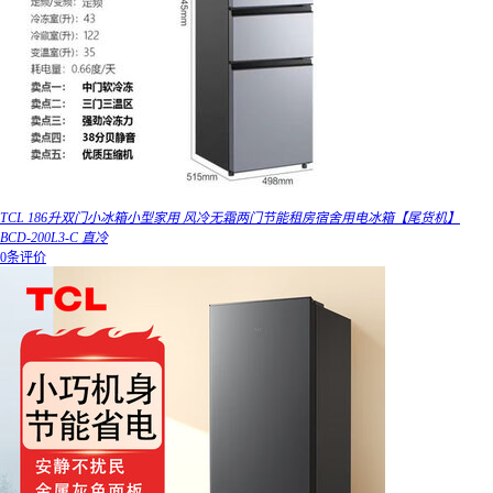
TCL 186升双门小冰箱小型家用 风冷无霜两门节能租房宿舍用电冰箱【尾货机】
BCD-200L3-C 直冷
0条评价