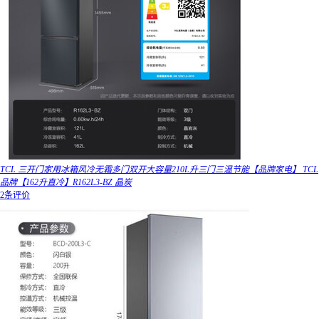
TCL 三开门家用冰箱风冷无霜多门双开大容量210L升三门三温节能【品牌家电】 TCL
品牌【162升直冷】R162L3-BZ 晶炭
2条评价