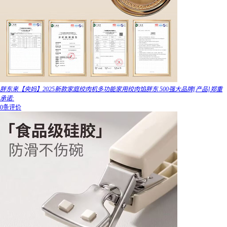
胖东来【央妈】2025新款家庭绞肉机多功能家用绞肉馅胖东 500强大品牌[产品]郑重
承诺:
0条评价