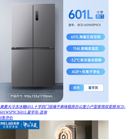
美菱大冷冻冰箱601L十字四门低噪不串味租房办公室小户型家用双变频 BCD-
601WSP9CX601L星宇灰-咨询
0条评价