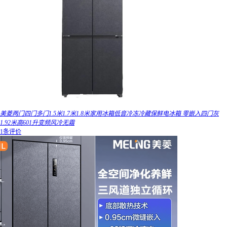
美菱两门四门多门1.5米1.7米1.8米家用冰箱低音冷冻冷藏保鲜电冰箱 零嵌入四门灰
1.92米高601升变频风冷无霜
1条评价