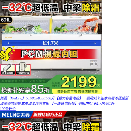
美菱（MeiLing）601/865/853/1588升【超大容量电控】一级能效节能家商用冰柜超低
温带锁防盗卧式单温全冷冻雪柜 【一级省电机控】钢板内胆-长1.7米 601升
100条评价