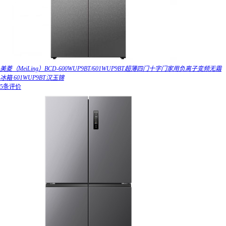
美菱（MeiLing）BCD-600WUP9BT/601WUP9BT超薄四门十字门家用负离子变频无霜
冰箱 601WUP9BT汉玉锦
5条评价