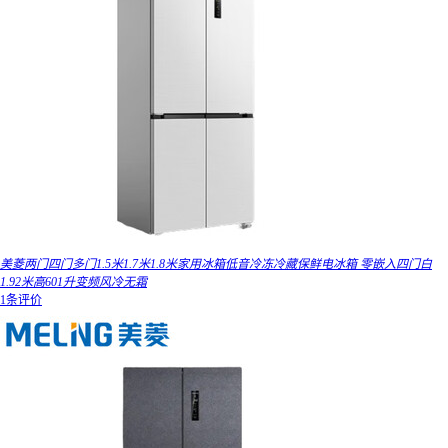
美菱两门四门多门1.5米1.7米1.8米家用冰箱低音冷冻冷藏保鲜电冰箱 零嵌入四门白
1.92米高601升变频风冷无霜
1条评价