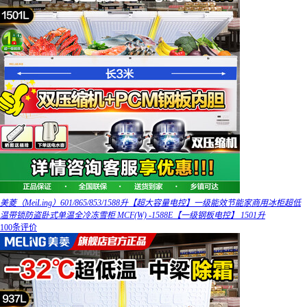
美菱（MeiLing）601/865/853/1588升【超大容量电控】一级能效节能家商用冰柜超低
温带锁防盗卧式单温全冷冻雪柜 MCF(W) -1588E【一级钢板电控】 1501升
100条评价