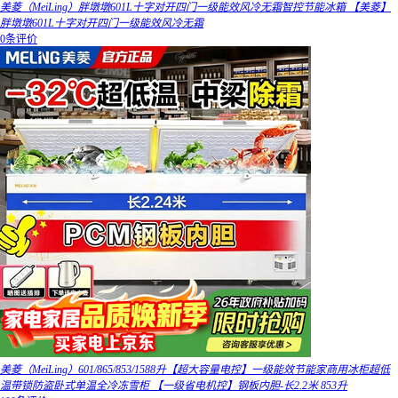
美菱（MeiLing）胖墩墩601L十字对开四门一级能效风冷无霜智控节能冰箱 【美菱】
胖墩墩601L十字对开四门一级能效风冷无霜
0条评价
美菱（MeiLing）601/865/853/1588升【超大容量电控】一级能效节能家商用冰柜超低
温带锁防盗卧式单温全冷冻雪柜 【一级省电机控】钢板内胆-长2.2米 853升