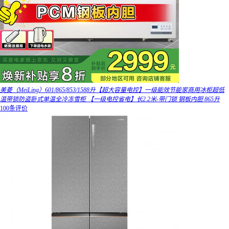
美菱（MeiLing）601/865/853/1588升【超大容量电控】一级能效节能家商用冰柜超低
温带锁防盗卧式单温全冷冻雪柜 【一级电控省电】长2.2米-带门锁 钢板内胆 865升
100条评价