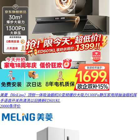
美菱（MeiLing）顶侧一体吸油烟机30变频爆炒大吸力1300Pa静压家用排抽油烟机挥
手语音开关热清洗以旧换新ED601KL
20000条评价