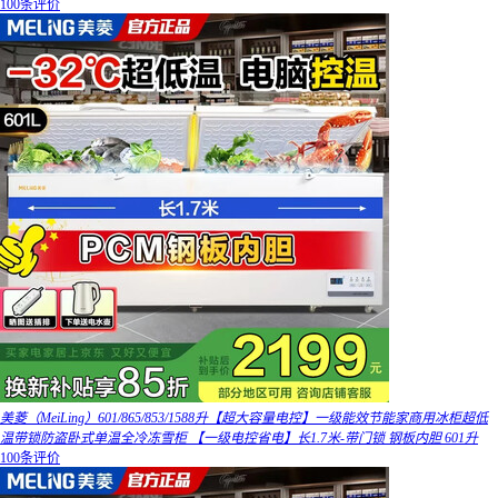
100条评价
美菱（MeiLing）601/865/853/1588升【超大容量电控】一级能效节能家商用冰柜超低
温带锁防盗卧式单温全冷冻雪柜 【一级电控省电】长1.7米-带门锁 钢板内胆 601升
100条评价