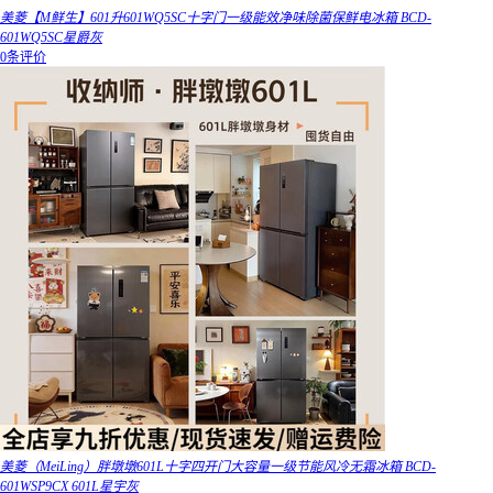
美菱【M鲜生】601升601WQ5SC十字门一级能效净味除菌保鲜电冰箱 BCD-
601WQ5SC星爵灰
0条评价
美菱（MeiLing）胖墩墩601L十字四开门大容量一级节能风冷无霜冰箱 BCD-
601WSP9CX 601L星宇灰