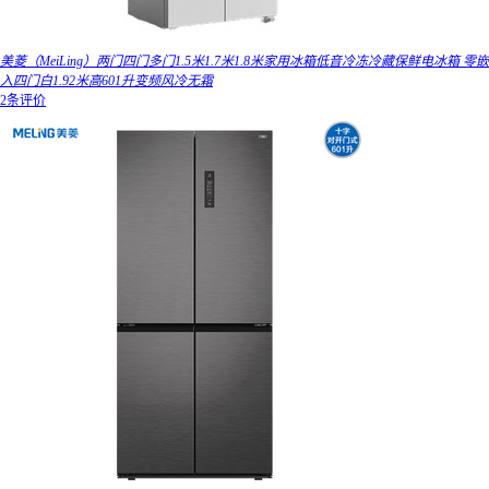
美菱（MeiLing）两门四门多门1.5米1.7米1.8米家用冰箱低音冷冻冷藏保鲜电冰箱 零嵌
入四门白1.92米高601升变频风冷无霜
2条评价