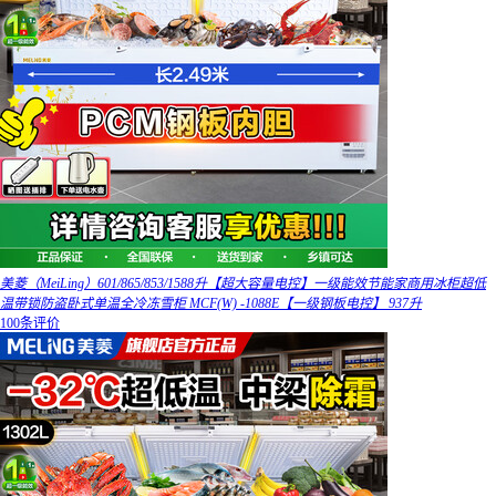
美菱（MeiLing）601/865/853/1588升【超大容量电控】一级能效节能家商用冰柜超低
温带锁防盗卧式单温全冷冻雪柜 MCF(W) -1088E【一级钢板电控】 937升
100条评价