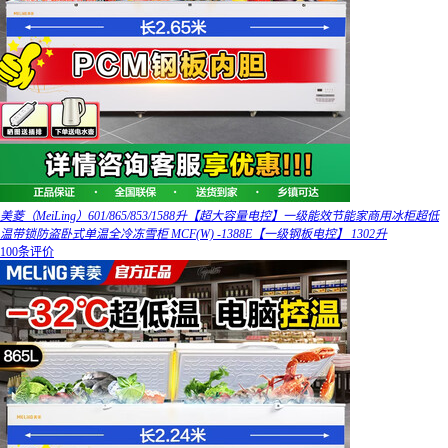
美菱（MeiLing）601/865/853/1588升【超大容量电控】一级能效节能家商用冰柜超低
温带锁防盗卧式单温全冷冻雪柜 MCF(W) -1388E【一级钢板电控】 1302升
100条评价