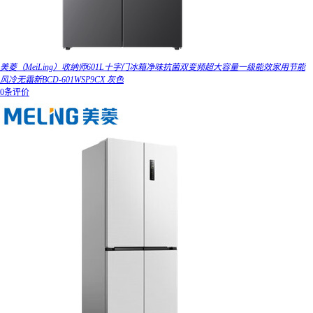
美菱（MeiLing）收纳师601L十字门冰箱净味抗菌双变频超大容量一级能效家用节能
风冷无霜新BCD-601WSP9CX 灰色
0条评价