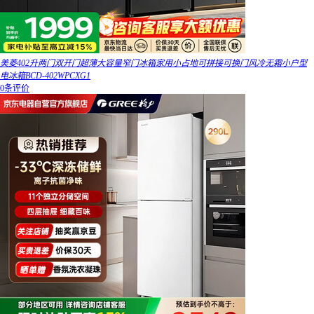
美菱402升两门双开门超薄大容量窄门冰箱家用小占地可拼接可换门风冷无霜小户型
电冰箱BCD-402WPCXG1
0条评价