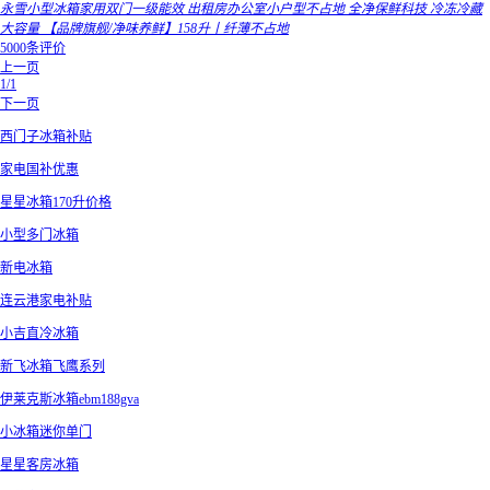
永雪小型冰箱家用双门一级能效 出租房办公室小户型不占地 全净保鲜科技 冷冻冷藏
大容量 【品牌旗舰/净味养鲜】158升丨纤薄不占地
5000条评价
上一页
1/1
下一页
西门子冰箱补贴
家电国补优惠
星星冰箱170升价格
小型多门冰箱
新电冰箱
连云港家电补贴
小吉直冷冰箱
新飞冰箱飞鹰系列
伊莱克斯冰箱ebm188gva
小冰箱迷你单门
星星客房冰箱