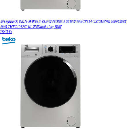
倍科(BEKO) 8公斤洗衣机全自动变频滚筒大容量变频WCP81442STSI家用1400转高效
洗涤 TWFC101262MI 滚筒单洗 10kg 微瑕
7条评价