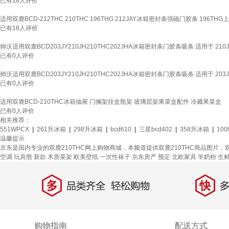
已有
18
人评价
适用双鹿BCD-212THC 210THC 196THG 212JAY冰箱密封条强磁门胶条 196T
已有
18
人评价
帅沃适用双鹿BCD203JY210JH210THC202JHA冰箱密封条门胶条吸条 适用于 210
已有
0
人评价
帅沃适用双鹿BCD203JY210JH210THC202JHA冰箱密封条门胶条吸条 适用于 20
已有
0
人评价
适用双鹿BCD-210THC冰箱抽屉 门搁架挂盒瓶架 玻璃层架果菜盒配件 冷藏果菜盒
已有
0
人评价
相关推荐：
551WPCX
|
261升冰箱
|
298升冰箱
|
bcd610
|
三星bcd402
|
358升冰箱
|
10
温馨提示
京东是国内专业的双鹿210THC网上购物商城，本频道提供双鹿210THC商品图片，
空调
玩具熊
新款
木质菜架
欧美壁纸
一次性袜子
京东房产
预定
北欧家具
羊奶粉
生
多
快
品类齐全，轻松购物
多仓
购物指南
配送方式