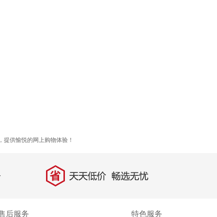
考，提供愉悦的网上购物体验！
省
天天低价，畅选无忧
售后服务
特色服务