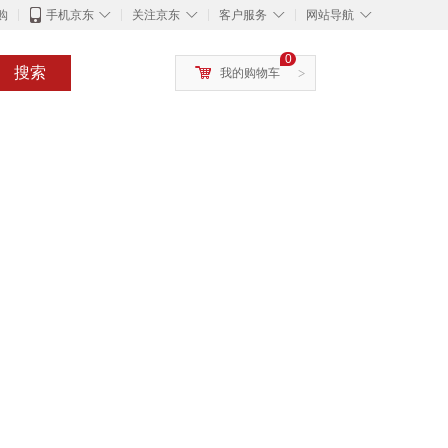
◇
◇
◇
◇
购
手机京东
关注京东
客户服务
网站导航
0
搜索
我的购物车
>