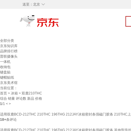
◇
送至：
北京
全部分类
京东知识库
品牌排行榜
普联摄像头
一体机
收纳包
键盘贴
键帽贴纸
京东美术馆
当前位置：
首页
>
冰箱
> 双鹿210THC
综合
销量
评论数
新品
价格
1
/
1
<
>
适用双鹿BCD-212THC 210THC 196THG 212JAY冰箱密封条强磁门胶条 210T
18+
条评论
适用双鹿BCD-212THC 210THC 196THG 212JAY冰箱密封条强磁门胶条 其他型