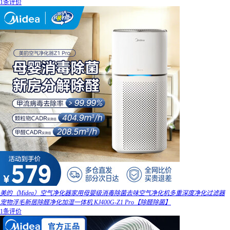
1条评价
美的（Midea）空气净化器家用母婴级消毒除菌去味空气净化机多重深度净化过滤器
宠物浮毛新居除醛净化加湿一体机 KJ400G-Z1 Pro【除醛除菌】
1条评价