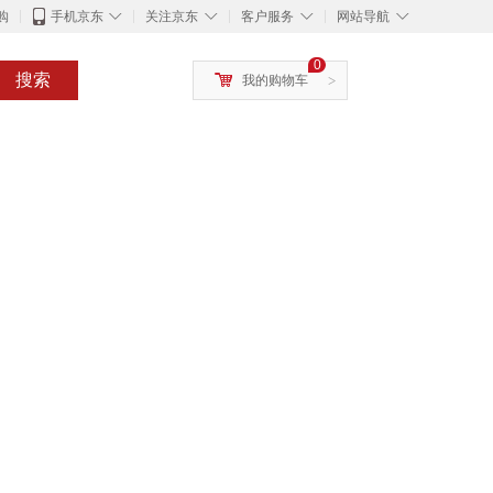
◇
◇
◇
◇
购
手机京东
关注京东
客户服务
网站导航
0
搜索
我的购物车
>