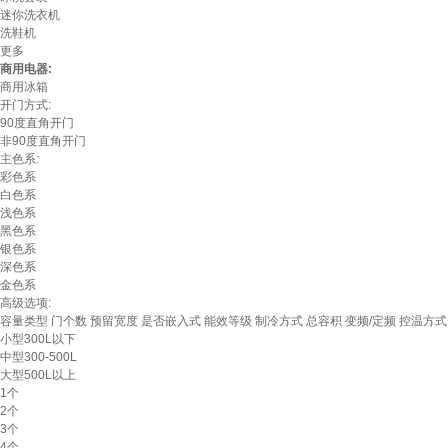
迷你洗衣机
洗鞋机
更多
商用电器:
商用冰箱
开门方式:
90度直角开门
非90度直角开门
主色系:
彩色系
白色系
浅色系
黑色系
银色系
深色系
金色系
高级选项:
容量类型
门个数
预留宽度
是否嵌入式
能效等级
制冷方式
总容积
变频/定频
控温方式
小型300L以下
中型300-500L
大型500L以上
1个
2个
3个
4个