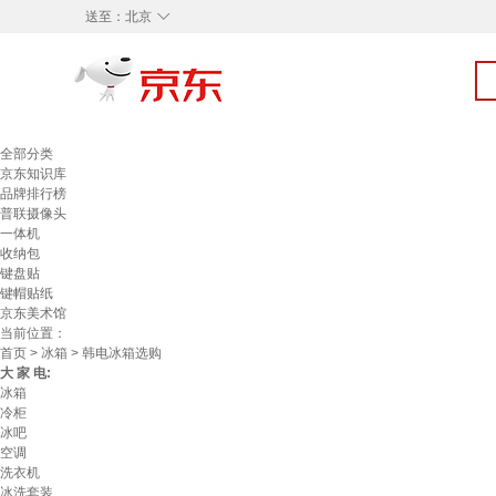
◇
送至：
北京
全部分类
京东知识库
品牌排行榜
普联摄像头
一体机
收纳包
键盘贴
键帽贴纸
京东美术馆
当前位置：
首页
>
冰箱
> 韩电冰箱选购
大 家 电:
冰箱
冷柜
冰吧
空调
洗衣机
冰洗套装