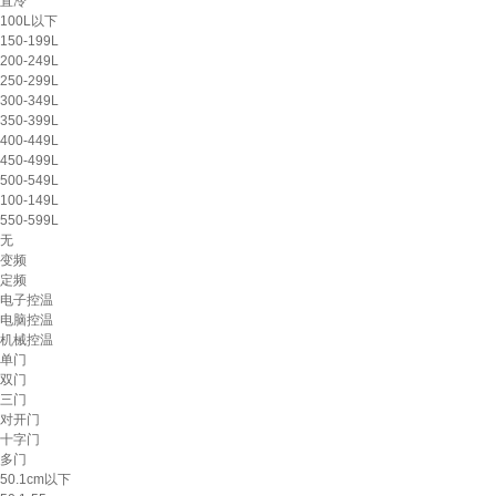
直冷
100L以下
150-199L
200-249L
250-299L
300-349L
350-399L
400-449L
450-499L
500-549L
100-149L
550-599L
无
变频
定频
电子控温
电脑控温
机械控温
单门
双门
三门
对开门
十字门
多门
50.1cm以下