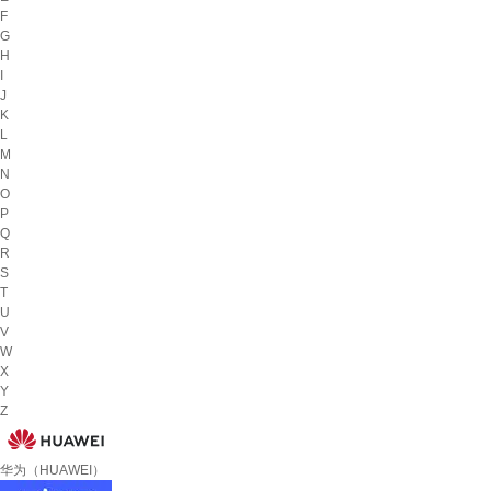
F
G
H
I
J
K
L
M
N
O
P
Q
R
S
T
U
V
W
X
Y
Z
华为（HUAWEI）