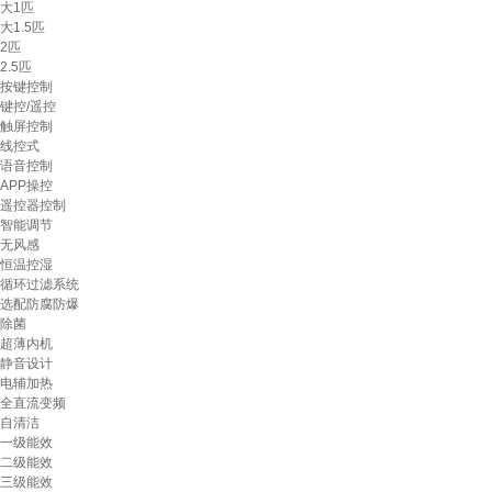
大1匹
大1.5匹
2匹
2.5匹
按键控制
键控/遥控
触屏控制
线控式
语音控制
APP操控
遥控器控制
智能调节
无风感
恒温控湿
循环过滤系统
选配防腐防爆
除菌
超薄内机
静音设计
电辅加热
全直流变频
自清洁
一级能效
二级能效
三级能效