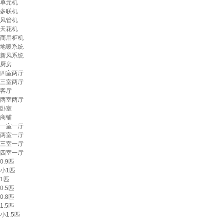
单元机
多联机
风管机
天花机
商用柜机
地暖系统
新风系统
厨房
四室两厅
三室两厅
客厅
两室两厅
卧室
商铺
一室一厅
两室一厅
三室一厅
四室一厅
0.9匹
小1匹
1匹
0.5匹
0.8匹
1.5匹
小1.5匹