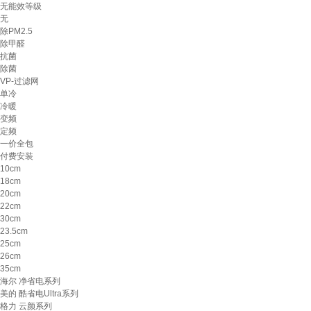
无能效等级
无
除PM2.5
除甲醛
抗菌
除菌
VP-过滤网
单冷
冷暖
变频
定频
一价全包
付费安装
10cm
18cm
20cm
22cm
30cm
23.5cm
25cm
26cm
35cm
海尔 净省电系列
美的 酷省电Ultra系列
格力 云颜系列