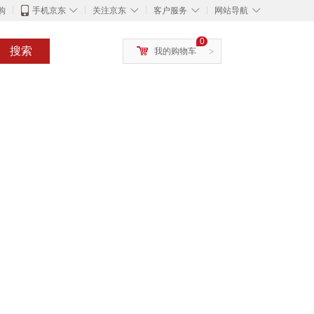
◇
◇
◇
◇
购
手机京东
关注京东
客户服务
网站导航
0
搜索
我的购物车
>