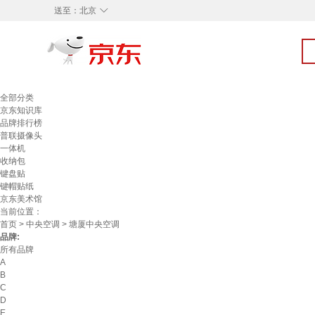
◇
送至：
北京
全部分类
京东知识库
品牌排行榜
普联摄像头
一体机
收纳包
键盘贴
键帽贴纸
京东美术馆
当前位置：
首页
>
中央空调
> 塘厦中央空调
品牌:
所有品牌
A
B
C
D
E