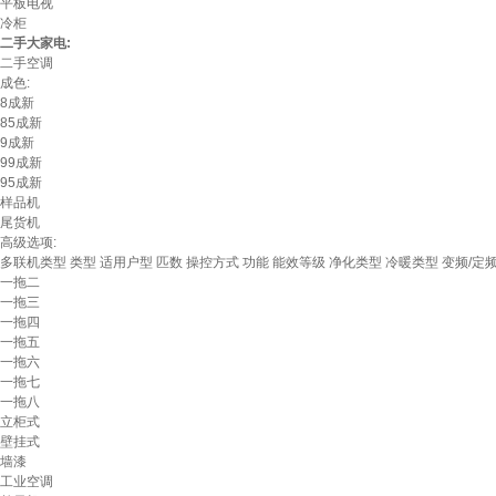
平板电视
冷柜
二手大家电:
二手空调
成色:
8成新
85成新
9成新
99成新
95成新
样品机
尾货机
高级选项:
多联机类型
类型
适用户型
匹数
操控方式
功能
能效等级
净化类型
冷暖类型
变频/定
一拖二
一拖三
一拖四
一拖五
一拖六
一拖七
一拖八
立柜式
壁挂式
墙漆
工业空调