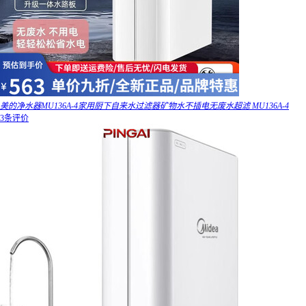
美的净水器MU136A-4家用厨下自来水过滤器矿物水不插电无废水超滤 MU136A-4
3条评价