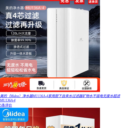
美的（Midea）净水器MU136A-4家用厨下自来水过滤器矿物水不插电无废水超滤
MU136A-4
5条评价