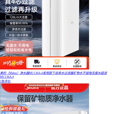
美的（Midea）净水器MU136A-4家用厨下自来水过滤器矿物水不插电无废水超滤
MU136A-4
1条评价