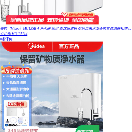
美的（Midea）MU135B-4 净水器 家用 直饮超滤机 厨房自来水龙头前置过滤器礼物七
夕礼物 MU135B-4
0条评价