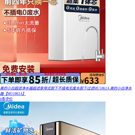
美的小白超滤净水器超滤家用式厨下不插电无废水厨下过滤MU1861A 美的小白净水
器【MU1861A】
0条评价