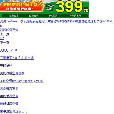
美的（Midea）净水器机家用厨房下式直滤净饮机自来水前置过超滤器机华凌 MU151-
4
200000条评价
上一页
1/2
下一页
美的QH2108
三菱重工2000左右的空调
美的悦驰
美的冷暖空调价格
美的空调kfr-35gw/bp2dn1y-ya301
润森格力空调
美的单冷空调
儒雅机房空调
荣事达空调送货上门