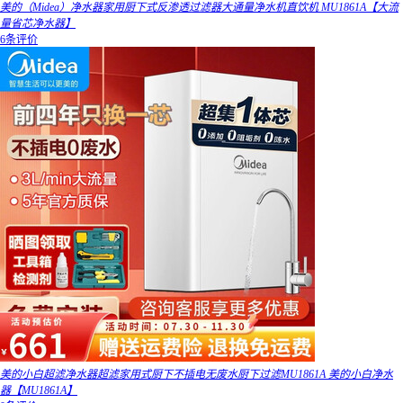
美的（Midea）净水器家用厨下式反渗透过滤器大通量净水机直饮机 MU1861A【大流
量省芯净水器】
6条评价
美的小白超滤净水器超滤家用式厨下不插电无废水厨下过滤MU1861A 美的小白净水
器【MU1861A】