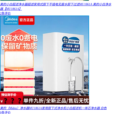
美的小白超滤净水器超滤家用式厨下不插电无废水厨下过滤MU1861A 美的小白净水
器【MU1861A】
2条评价
美的（Midea）净水器MU1861A家用厨下式净水机小白超滤机一体芯净水器 白色
0条评价