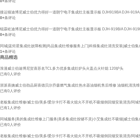
0+
条评论
接运猫迪博尼威士伯优力得好一道朗宁电子集成灶主板显示板 DJH919BA DJH-919
0+
条评论
锟霖屹迪博尼威士伯优力得好一道朗宁电子集成灶主板显示板 DJH-919B/A DJH-91
0+
条评论
同城|蓝炬星集成灶故障检测|尚品集成灶维修服务上门|科烁集成灶清洗安装|威士伯集
1+
条评论
商品精选
淮漫威士伯迪博尼贺喜苏名TCL多力优多集成灶炉头火盖点火针熄 120炉头
已有
0
人评价
浙派喜姨威士伯劲品厨喜德贝尔乔森燃气集成灶热水器油烟机售后维修 油烟机清洗
已有
0
人评价
老板集成灶维修/威士伯/美多/爱尔卡打不着火熄火不开机不吸烟倒回烟安装清洗/同城
已有
1
人评价
同城服务|美的集成灶维修上门服务|美多集成灶按键不灵|小艾集成灶不吸烟|威士伯集
已有
0
人评价
老板集成灶维修/威士伯/美多/爱尔卡打不着火熄火不开机不吸烟倒回烟安装清洗/同城