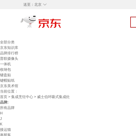
◇
送至：
北京
全部分类
京东知识库
品牌排行榜
普联摄像头
一体机
收纳包
键盘贴
键帽贴纸
京东美术馆
当前位置：
首页
>
集成烹饪中心
> 威士伯环吸式集成灶
品牌:
所有品牌
H
J
K
接运猫
惠帮客