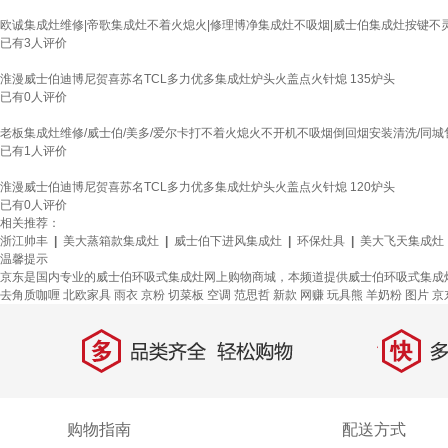
欧诚集成灶维修|帝歌集成灶不着火熄火|修理博净集成灶不吸烟|威士伯集成灶按键不灵
已有
3
人评价
淮漫威士伯迪博尼贺喜苏名TCL多力优多集成灶炉头火盖点火针熄 135炉头
已有
0
人评价
老板集成灶维修/威士伯/美多/爱尔卡打不着火熄火不开机不吸烟倒回烟安装清洗/同城
已有
1
人评价
淮漫威士伯迪博尼贺喜苏名TCL多力优多集成灶炉头火盖点火针熄 120炉头
已有
0
人评价
相关推荐：
浙江帅丰
|
美大蒸箱款集成灶
|
威士伯下进风集成灶
|
环保灶具
|
美大飞天集成灶
温馨提示
京东是国内专业的威士伯环吸式集成灶网上购物商城，本频道提供威士伯环吸式集成
去角质咖喱
北欧家具
雨衣
京粉
切菜板
空调
范思哲
新款
网赚
玩具熊
羊奶粉
图片
京
多
快
品类齐全，轻松购物
多仓
购物指南
配送方式