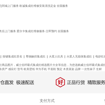
|同城上门服务 欧诚集成灶维修安装清洗定金 全国服务
售后上门服务 爱尔卡集成灶维修服务-立即预约 全国服务
|
按键集成灶苏名
|
尊驰触控集成灶
|
火星人灶具
|
火星人无熄保集成灶
|
电炒灶
灶商品图片，威士伯环吸式集成灶精选图片大全等信息，为您选购威士伯环吸式集成
东房产
感应灯
型号
欧美壁纸
华为手机
平底鞋
预定
木质菜架
品牌
一次性袜子
生鲜
好
直发，极速配送
正品行货，精致服务
支付方式