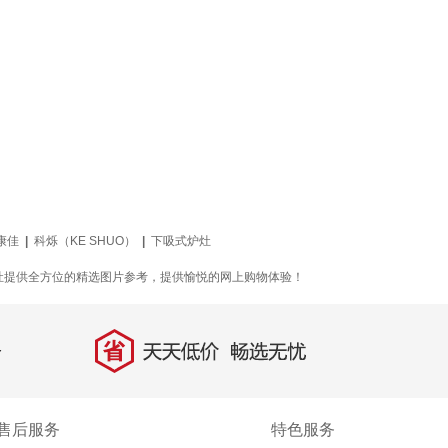
康佳
|
科烁（KE SHUO）
|
下吸式炉灶
灶提供全方位的精选图片参考，提供愉悦的网上购物体验！
省
天天低价，畅选无忧
售后服务
特色服务