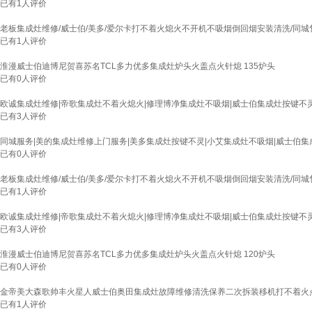
已有
1
人评价
老板集成灶维修/威士伯/美多/爱尔卡打不着火熄火不开机不吸烟倒回烟安装清洗/同城
已有
1
人评价
淮漫威士伯迪博尼贺喜苏名TCL多力优多集成灶炉头火盖点火针熄 135炉头
已有
0
人评价
欧诚集成灶维修|帝歌集成灶不着火熄火|修理博净集成灶不吸烟|威士伯集成灶按键不灵
已有
3
人评价
同城服务|美的集成灶维修上门服务|美多集成灶按键不灵|小艾集成灶不吸烟|威士伯集
已有
0
人评价
老板集成灶维修/威士伯/美多/爱尔卡打不着火熄火不开机不吸烟倒回烟安装清洗/同城
已有
1
人评价
欧诚集成灶维修|帝歌集成灶不着火熄火|修理博净集成灶不吸烟|威士伯集成灶按键不灵
已有
3
人评价
淮漫威士伯迪博尼贺喜苏名TCL多力优多集成灶炉头火盖点火针熄 120炉头
已有
0
人评价
金帝美大森歌帅丰火星人威士伯奥田集成灶故障维修清洗保养二次拆装移机打不着火
已有
1
人评价