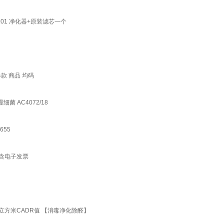
101 净化器+原装滤芯一个
款 商品 均码
菌 AC4072/18
655
货含电子发票
1立方米CADR值 【消毒净化除醛】