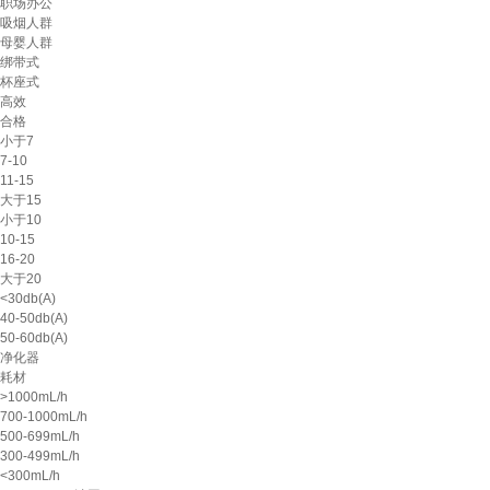
职场办公
吸烟人群
母婴人群
绑带式
杯座式
高效
合格
小于7
7-10
11-15
大于15
小于10
10-15
16-20
大于20
<30db(A)
40-50db(A)
50-60db(A)
净化器
耗材
>1000mL/h
700-1000mL/h
500-699mL/h
300-499mL/h
<300mL/h