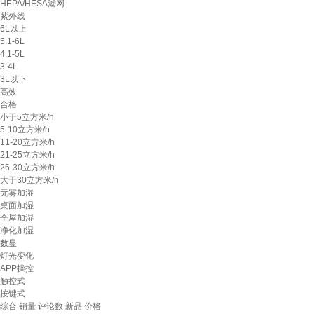
HEPA/HESA滤网
紫外线
6L以上
5.1-6L
4.1-5L
3-4L
3L以下
高效
合格
小于5立方米/h
5-10立方米/h
11-20立方米/h
21-25立方米/h
26-30立方米/h
大于30立方米/h
无雾加湿
桌面加湿
全屋加湿
净化加湿
数显
灯光变化
APP操控
触控式
按键式
综合
销量
评论数
新品
价格