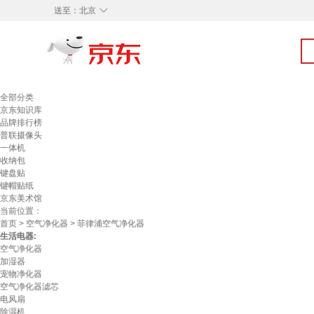
◇
送至：
北京
全部分类
京东知识库
品牌排行榜
普联摄像头
一体机
收纳包
键盘贴
键帽贴纸
京东美术馆
当前位置：
首页
>
空气净化器
> 菲律浦空气净化器
生活电器:
空气净化器
加湿器
宠物净化器
空气净化器滤芯
电风扇
除湿机