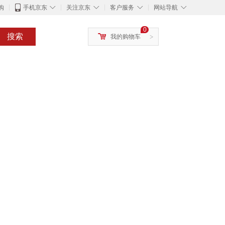
◇
◇
◇
◇
购
手机京东
关注京东
客户服务
网站导航
0
搜索
我的购物车
>