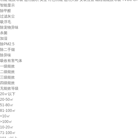
智能显示
除甲醛
过滤灰尘
吸浮毛
除宠物异味
杀菌
加湿
除PM2.5
除二手烟
除异味
吸收有害气体
一级能效
二级能效
三级能效
四级能效
无能效等级
20㎡以下
20-50㎡
51-80㎡
81-100㎡
<10㎡
>100㎡
10-20㎡
71-100㎡