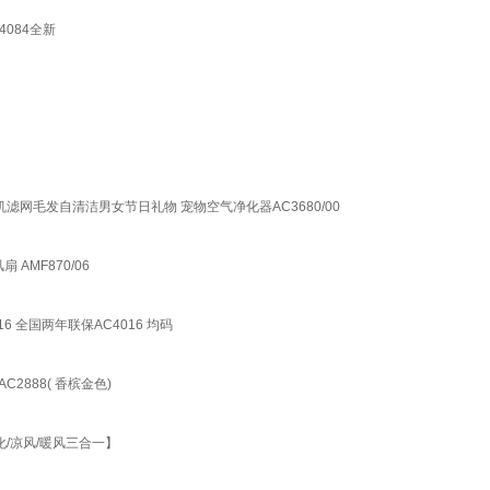
4084全新
滤网毛发自清洁男女节日礼物 宠物空气净化器AC3680/00
AMF870/06
6 全国两年联保AC4016 均码
C2888( 香槟金色)
化/凉风/暖风三合一】