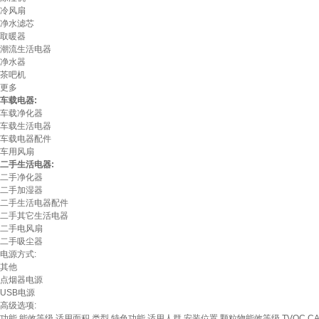
冷风扇
净水滤芯
取暖器
潮流生活电器
净水器
茶吧机
更多
车载电器:
车载净化器
车载生活电器
车载电器配件
车用风扇
二手生活电器:
二手净化器
二手加湿器
二手生活电器配件
二手其它生活电器
二手电风扇
二手吸尘器
电源方式:
其他
点烟器电源
USB电源
高级选项:
功能
能效等级
适用面积
类型
特色功能
适用人群
安装位置
颗粒物能效等级
TVOC C