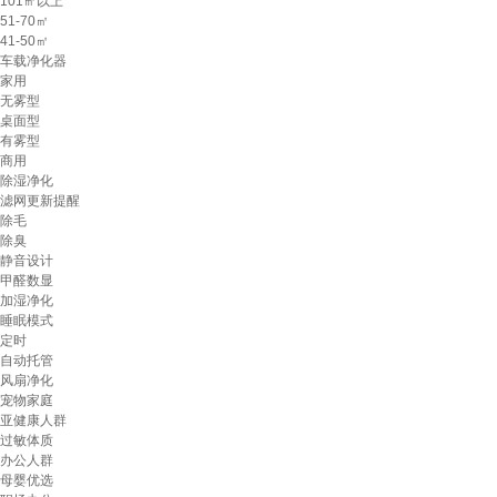
101㎡以上
51-70㎡
41-50㎡
车载净化器
家用
无雾型
桌面型
有雾型
商用
除湿净化
滤网更新提醒
除毛
除臭
静音设计
甲醛数显
加湿净化
睡眠模式
定时
自动托管
风扇净化
宠物家庭
亚健康人群
过敏体质
办公人群
母婴优选