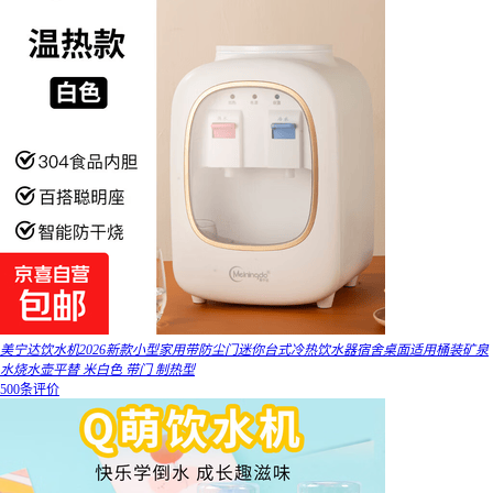
美宁达饮水机2026新款小型家用带防尘门迷你台式冷热饮水器宿舍桌面适用桶装矿泉
水烧水壶平替 米白色 带门 制热型
500条评价