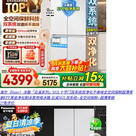
海尔（Haier）冰箱「云溪系列」502L十字门双系统双净化不串味全空间保鲜超薄零
嵌EPP黑金净化制冰家用电冰箱 云溪502L双系统+全空间保鲜+超薄零嵌
27条评价