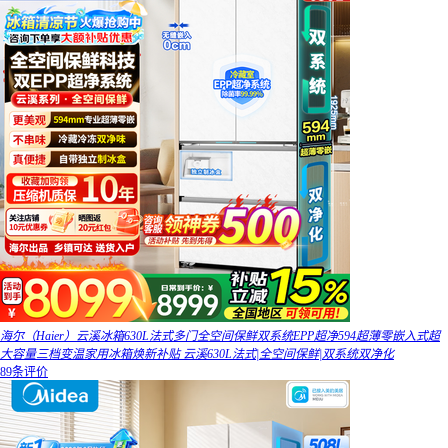
海尔（Haier）云溪冰箱630L法式多门全空间保鲜双系统EPP超净594超薄零嵌入式超
大容量三档变温家用冰箱焕新补贴 云溪630L法式|全空间保鲜|双系统双净化
89条评价