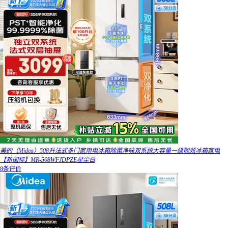
美的（Midea）508升法式多门家用电冰箱除菌净味双系统大容量一级能效冰箱家电
【新国标】MR-508WFJDPZE星尘白
8条评价