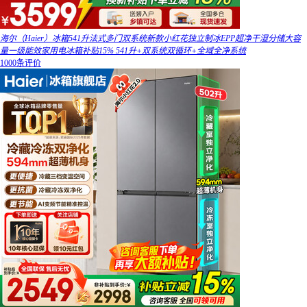
海尔（Haier）冰箱541升法式多门双系统新款小红花独立制冰EPP超净干湿分储大容
量一级能效家用电冰箱补贴15% 541升+双系统双循环+全域全净系统
1000条评价