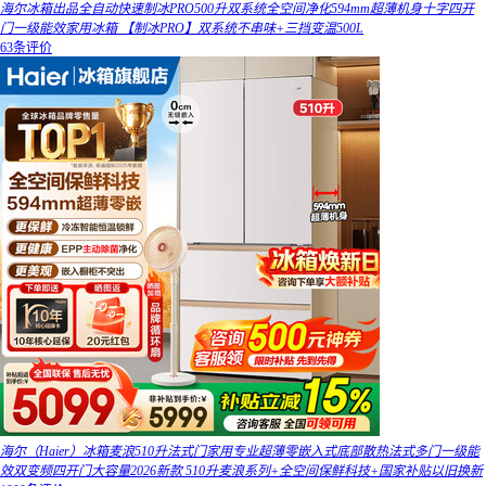
海尔冰箱出品全自动快速制冰PRO500升双系统全空间净化594mm超薄机身十字四开
门一级能效家用冰箱 【制冰PRO】双系统不串味+三挡变温500L
63条评价
海尔（Haier）冰箱麦浪510升法式门家用专业超薄零嵌入式底部散热法式多门一级能
效双变频四开门大容量2026新款 510升麦浪系列+全空间保鲜科技+国家补贴以旧换新