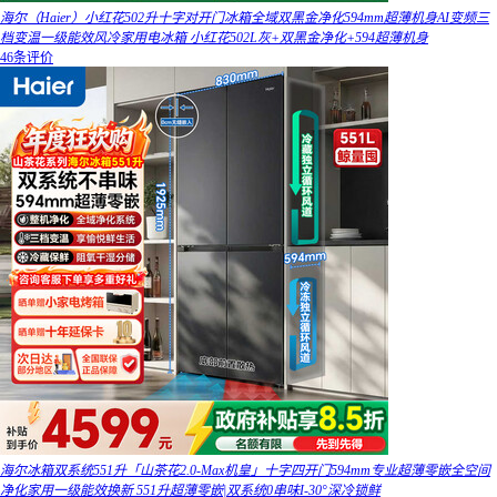
海尔（Haier）小红花502升十字对开门冰箱全域双黑金净化594mm超薄机身AI变频三
档变温一级能效风冷家用电冰箱 小红花502L灰+双黑金净化+594超薄机身
46条评价
海尔冰箱双系统551升「山茶花2.0-Max机皇」十字四开门594mm专业超薄零嵌全空间
净化家用一级能效换新 551升超薄零嵌|双系统0串味I-30°深冷锁鲜