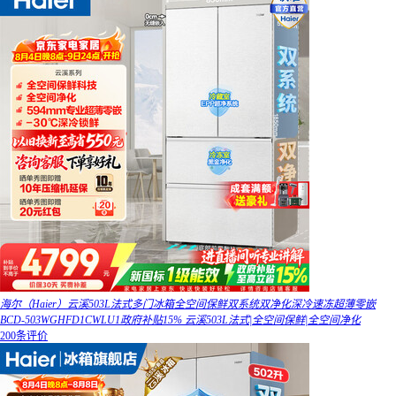
海尔（Haier）云溪503L法式多门冰箱全空间保鲜双系统双净化深冷速冻超薄零嵌
BCD-503WGHFD1CWLU1政府补贴15% 云溪503L法式|全空间保鲜|全空间净化
200条评价