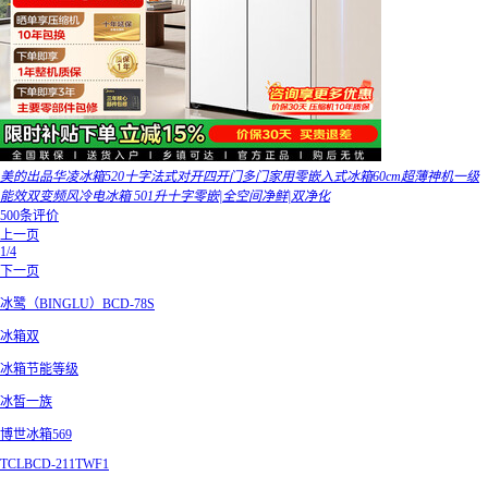
美的出品华凌冰箱520十字法式对开四开门多门家用零嵌入式冰箱60cm超薄神机一级
能效双变频风冷电冰箱 501升十字零嵌|全空间净鲜|双净化
500条评价
上一页
1/4
下一页
冰鹭（BINGLU）BCD-78S
冰箱双
冰箱节能等级
冰皙一族
博世冰箱569
TCLBCD-211TWF1