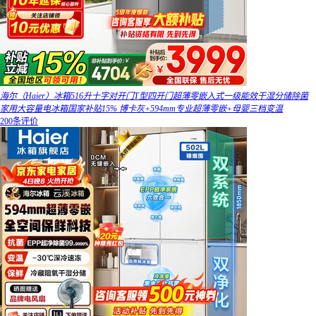
海尔（Haier）冰箱516升十字对开门T型四开门超薄零嵌入式一级能效干湿分储除菌
家用大容量电冰箱国家补贴15% 博卡灰+594mm专业超薄零嵌+母婴三档变温
200条评价