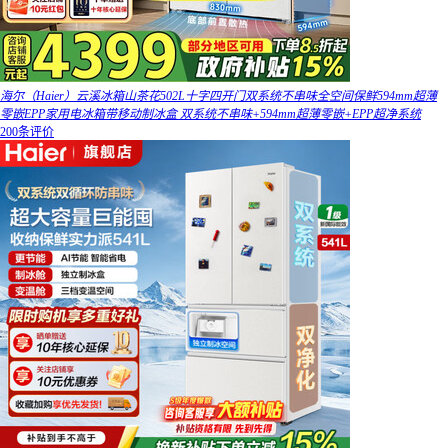
海尔（Haier）云溪冰箱山茶花502L十字四开门双系统不串味全空间保鲜594mm超薄
零嵌EPP家用电冰箱带移动制冰盒 双系统不串味+594mm超薄零嵌+EPP超净系统
200条评价