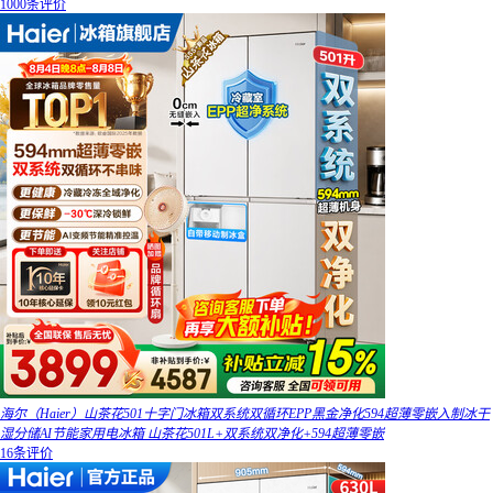
1000条评价
海尔（Haier）山茶花501十字门冰箱双系统双循环EPP黑金净化594超薄零嵌入制冰干
湿分储AI节能家用电冰箱 山茶花501L+双系统双净化+594超薄零嵌
16条评价