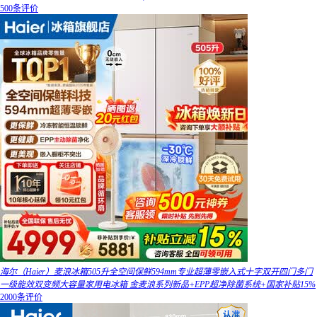
500条评价
海尔（Haier）麦浪冰箱505升全空间保鲜594mm专业超薄零嵌入式十字双开四门多门
一级能效双变频大容量家用电冰箱 金麦浪系列新品+EPP超净除菌系统+国家补贴15%
2000条评价