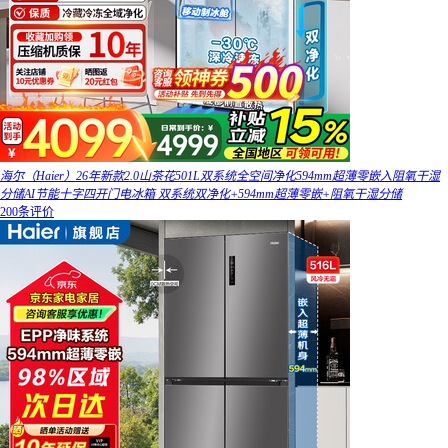
海尔（Haier）26年新款2.0山茶花501L双系统全空间净化594mm超薄零嵌入阻氧干湿
分储AI节能十字四开门电冰箱 双系统双净化+594mm超薄零嵌+阻氧干湿分储
200条评价