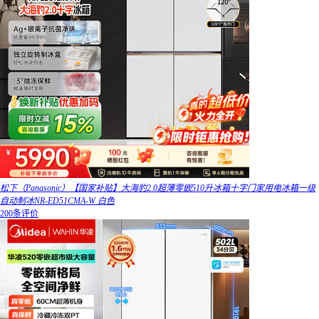
松下（Panasonic）【国家补贴】大海豹2.0超薄零嵌510升冰箱十字门家用电冰箱一级
自动制冰NR-ED51CMA-W 白色
200条评价