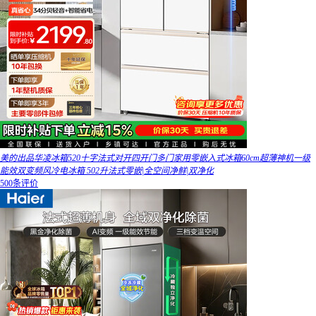
美的出品华凌冰箱520十字法式对开四开门多门家用零嵌入式冰箱60cm超薄神机一级
能效双变频风冷电冰箱 502升法式零嵌|全空间净鲜|双净化
500条评价