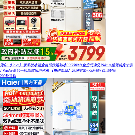
海尔（Haier）双系统冰箱全自动快速制冰PRO500升全空间净化594mm超薄机身十字
门leader系列一级能效家用冰箱 【重磅新品】超薄零嵌+双系统+自动制冰
200条评价