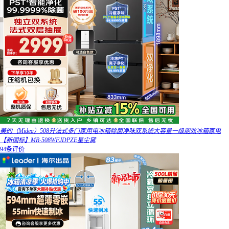
美的（Midea）508升法式多门家用电冰箱除菌净味双系统大容量一级能效冰箱家电
【新国标】MR-508WFJDPZE星尘黛
94条评价