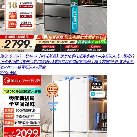
海尔（Haier）【2026年小红花新品】双净化系统超薄冰箱60cm内可嵌入式一级能效
法式多门四门双开门家用503升 AI变频控温更节能更保鲜丨超大容量503升 双净化系
统+594mm超薄可嵌入+黑金
200条评价