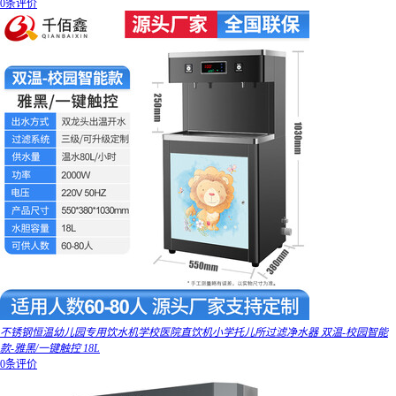
0条评价
不锈钢恒温幼儿园专用饮水机学校医院直饮机小学托儿所过滤净水器 双温-校园智能
款-雅黑/一键触控 18L
0条评价