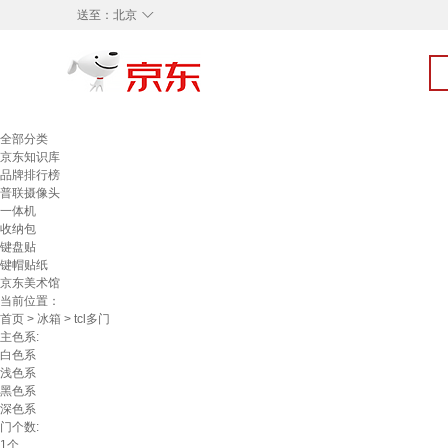
◇
送至：
北京
全部分类
京东知识库
品牌排行榜
普联摄像头
一体机
收纳包
键盘贴
键帽贴纸
京东美术馆
当前位置：
首页
>
冰箱
> tcl多门
主色系:
白色系
浅色系
黑色系
深色系
门个数:
1个