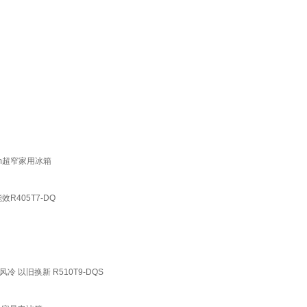
mm超窄家用冰箱
R405T7-DQ
 以旧换新 R510T9-DQS