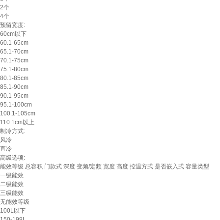
2个
4个
预留宽度:
60cm以下
60.1-65cm
65.1-70cm
70.1-75cm
75.1-80cm
80.1-85cm
85.1-90cm
90.1-95cm
95.1-100cm
100.1-105cm
110.1cm以上
制冷方式:
风冷
直冷
高级选项:
能效等级
总容积
门款式
深度
变频/定频
宽度
高度
控温方式
是否嵌入式
容量类型
一级能效
二级能效
三级能效
无能效等级
100L以下
150-199L