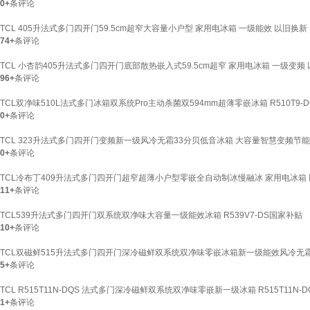
0+
条评论
TCL 405升法式多门四开门59.5cm超窄大容量小户型 家用电冰箱 一级能效 以旧换新 
74+
条评论
TCL 小杏韵405升法式多门四开门底部散热嵌入式59.5cm超窄 家用电冰箱 一级变频 以
96+
条评论
TCL双净味510L法式多门冰箱双系统Pro主动杀菌双594mm超薄零嵌冰箱 R510T9-D
0+
条评论
TCL 323升法式多门四开门变频新一级风冷无霜33分贝低音冰箱 大容量智慧变频节能养鲜
0+
条评论
TCL冷布丁409升法式多门四开门超窄超薄小户型零嵌全自动制冰慢融冰 家用电冰箱 以旧
11+
条评论
TCL539升法式多门四开门双系统双净味大容量一级能效冰箱 R539V7-DS国家补贴
10+
条评论
TCL双磁鲜515升法式多门四开门深冷磁鲜双系统双净味零嵌冰箱新一级能效风冷无霜电冰
5+
条评论
TCL R515T11N-DQS 法式多门深冷磁鲜双系统双净味零嵌新一级冰箱 R515T11N-D
1+
条评论