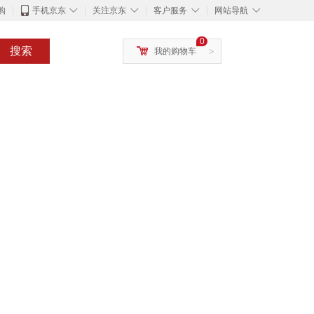
◇
◇
◇
◇
购
手机京东
关注京东
客户服务
网站导航
0
搜索
我的购物车
>