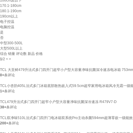
100cm及以下
170.1-180cm
180.1-190cm
190cm以上
电子控温
电脑控温
是
否
中型300-500L
大型500L以上
综合
销量
评论数
新品
价格
1
/
2
<
>
TCL 大至鲜479升法式多门四开门超窄小户型大容量净味抗菌深冷速冻电冰箱 753
0+
条评论
TCL小杏韵405L法式多门冰箱底部散热嵌入式59.5cm超窄家用电冰箱风冷无霜一级能效
1+
条评论
TCL479升法式多门四开门超窄小户型大容量净味抗菌深冷速冻 R479V7-D
38+
条评论
TCL双净味510L法式多门四开门电冰箱双系统Pro主动杀菌594mm超薄零嵌一级能效风冷
200+
条评论