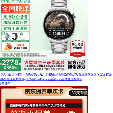
华为（HUAWEI）【咨询享优惠】手表Watch4运动智能eSIM独立通话微信体温血氧血
糖检测送男女手表gt5升级Pro 46mm土星褐+火星钛金定制表带
0条评价