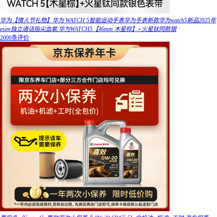
华为【情人节礼物】华为 WATCH 5智能运动手表华为手表新款华为watch5新品2025年
esim独立通话指尖血氧 华为WATCH5【46mm 木星棕】+火星钛同款银
2000条评价