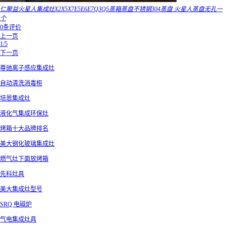
仁聚益火星人集成灶X2X5X7E5E6E7Q3Q5蒸箱蒸盘不锈钢304蒸盘 火星人蒸盘无孔一
个
0条评价
上一页
1/5
下一页
尊驰离子感应集成灶
自动清洗消毒柜
培恩集成灶
液化气集成环保灶
烤箱十大品牌排名
美大钢化玻璃集成灶
燃气灶下面放烤箱
先科灶具
美大集成灶型号
SRQ 电磁炉
气电集成灶具