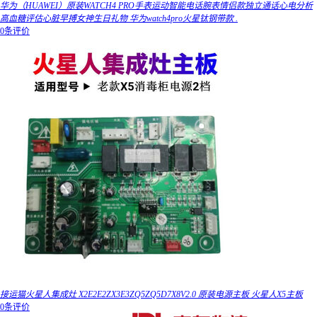
华为（HUAWEI）原装WATCH4 PRO手表运动智能电话腕表情侣款独立通话心电分析
高血糖评估心脏早搏女神生日礼物 华为watch4pro火星钛钢带款 .
0条评价
接运猫火星人集成灶 X2E2E2ZX3E3ZQ5ZQ5D7X8V2.0 原装电源主板 火星人X5主板
0条评价