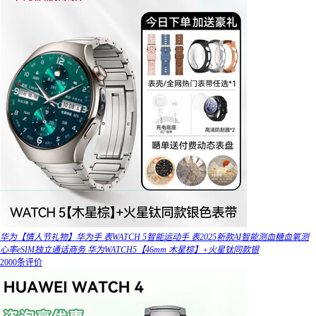
华为【情人节礼物】华为手 表WATCH 5智能运动手 表2025新款AI智能测血糖血氧测
心率eSIM独立通话商务 华为WATCH5【46mm 木星棕】+火星钛同款银
2000条评价