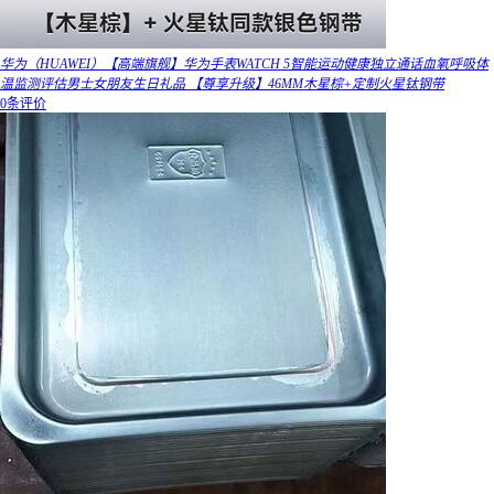
华为（HUAWEI）【高端旗舰】华为手表WATCH 5智能运动健康独立通话血氧呼吸体
温监测评估男士女朋友生日礼品 【尊享升级】46MM木星棕+定制火星钛钢带
0条评价