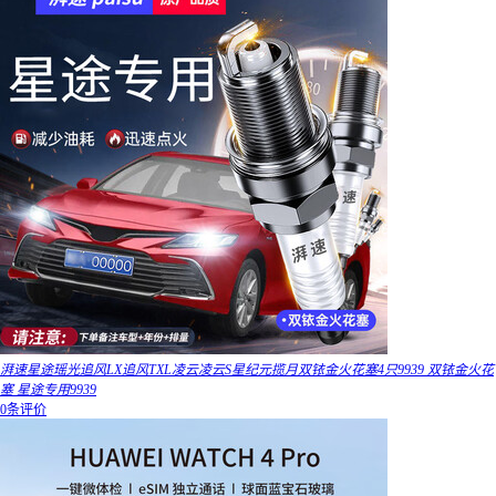
湃速星途瑶光追风LX追风TXL凌云凌云S星纪元揽月双铱金火花塞4只9939 双铱金火花
塞 星途专用9939
0条评价