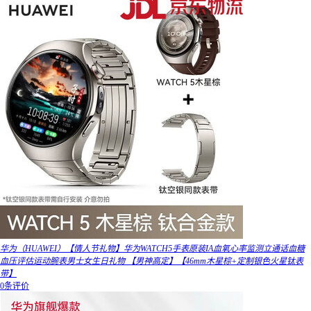
华为（HUAWEI）【情人节礼物】华为WATCH5手表原装IA血氧心率监测立通话血糖
血压评估运动腕表男士女生日礼物 【男神高定】【46mm木星棕+定制银色火星钛表
带】
0条评价