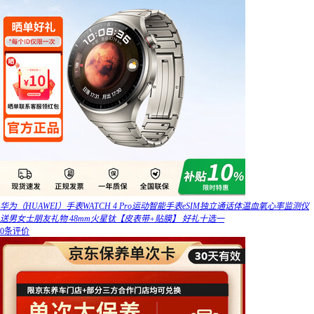
华为（HUAWEI）手表WATCH 4 Pro运动智能手表eSIM独立通话体温血氧心率监测仪
送男女士朋友礼物 48mm火星钛【皮表带+贴膜】 好礼十选一
0条评价