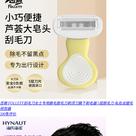
否赖 FOLLETT刮毛刀女士专用腋毛脱毛刀剃须刀腋下剃毛器 5层脱毛刀 私处去腿毛
修剪器
200条评价