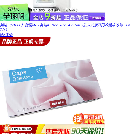
美诺（MIELE）德国Miele美诺KFN7795/7785C/7744 D嵌入式双开门冷藏冻冰箱 KFN
7734
0条评价