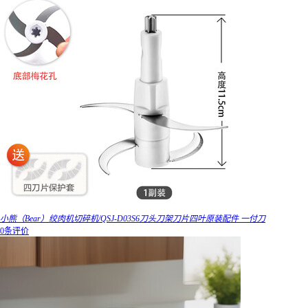
小熊（Bear）绞肉机切碎机/QSJ-D03S6刀头刀架刀片四叶原装配件 一付刀
0条评价