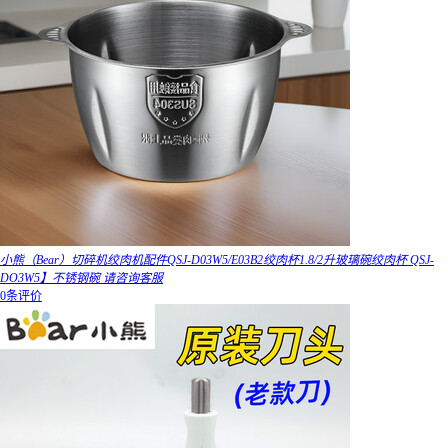
小熊（Bear）切碎机绞肉机配件QSJ-D03W5/E03B2绞肉杯1.8/2升玻璃碗绞肉杯 QSJ-
DO3W5】不锈钢碗 请咨询客服
0条评价