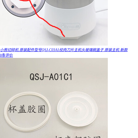
小熊切碎机 原装配件型号QSJ-C03A1绞肉刀片主机头玻璃碗盖子 原装主机 新款
0条评价