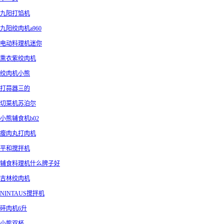
九阳打馅机
九阳绞肉机a960
电动料理机迷你
熏衣紫绞肉机
绞肉机小熊
打蒜器三的
切菜机苏泊尔
小熊辅食机b02
瘦肉丸打肉机
平和搅拌机
辅食料理机什么牌子好
吉林绞肉机
NINTAUS搅拌机
碎肉机6升
小熊双杯