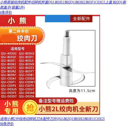
小熊原装绞肉机配件切碎机杯盖QSJ-B03E1/B02Q1/B03H2/B03F1C03G5上盖 B02Q1新
款盖子(容量2升)
0条评价
适用小熊2升绞肉切碎机刀头配件刀片QSJ-B02Q1/B03H2/B03E1/C03G5
98条评价