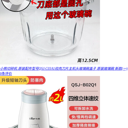
小熊切碎机 原装配件型号QSJ-C03A1绞肉刀片主机头玻璃碗盖子 原装玻璃碗 新款(一)
0条评价