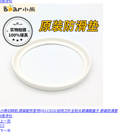
0条评价
小熊切碎机 原装配件型号QSJ-C03A1绞肉刀片主机头玻璃碗盖子 原装防滑垫
0条评价
上一页
1/5
下一页