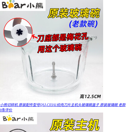
小熊切碎机 原装配件型号QSJ-C03A1绞肉刀片主机头玻璃碗盖子 原装玻璃碗 老款
0条评价