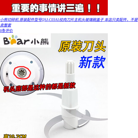
小熊切碎机 原装配件型号QSJ-C03A1绞肉刀片主机头玻璃碗盖子 本店只卖配件，不是
卖整套
0条评价