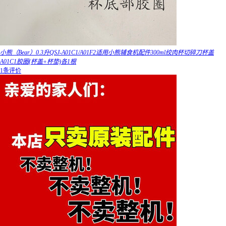
小熊（Bear）0.3升QSJ-A01C1/A01F2适用小熊辅食机配件300ml绞肉杯切碎刀杯盖
A01C1胶圈(杯盖+杯垫)各1根
1条评价