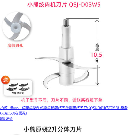
小熊（Bear）切碎机配件绞肉机玻璃杯不锈钢碗杯子刀片QSJ-D03W5/C03B1 新款
C03B1刀头(圆孔)
0条评价