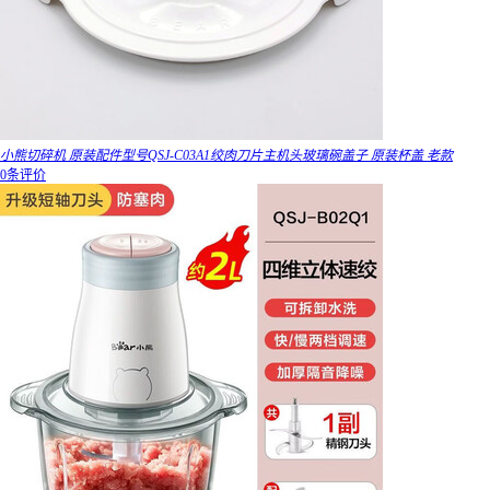
小熊切碎机 原装配件型号QSJ-C03A1绞肉刀片主机头玻璃碗盖子 原装杯盖 老款
0条评价