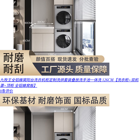
九牧王全铝蜂窝阳台洗衣机柜定制洗烘套装叠放洗手池一体洗 126CM【洗衣柜+双机
罩+顶柜 全铝蜂窝板】
0条评价