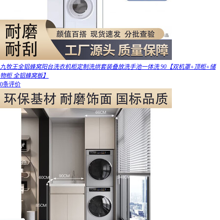
九牧王全铝蜂窝阳台洗衣机柜定制洗烘套装叠放洗手池一体洗 90【双机罩+顶柜+储
物柜 全铝蜂窝板】
0条评价