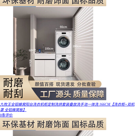
九牧王全铝蜂窝阳台洗衣机柜定制洗烘套装叠放洗手池一体洗 166CM【洗衣柜+双机
罩 全铝蜂窝板】
0条评价