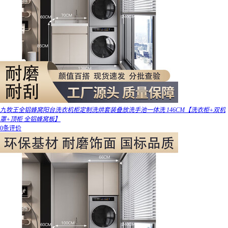
九牧王全铝蜂窝阳台洗衣机柜定制洗烘套装叠放洗手池一体洗 146CM【洗衣柜+双机
罩+顶柜 全铝蜂窝板】
0条评价