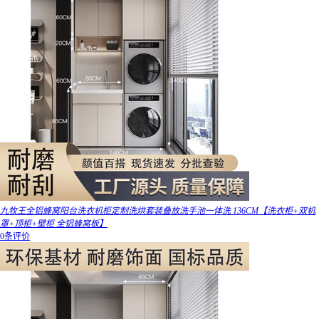
九牧王全铝蜂窝阳台洗衣机柜定制洗烘套装叠放洗手池一体洗 136CM【洗衣柜+双机
罩+顶柜+壁柜 全铝蜂窝板】
0条评价