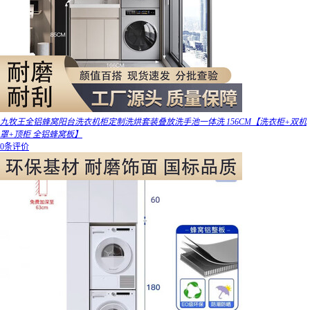
九牧王全铝蜂窝阳台洗衣机柜定制洗烘套装叠放洗手池一体洗 156CM【洗衣柜+双机
罩+顶柜 全铝蜂窝板】
0条评价