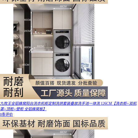
九牧王全铝蜂窝阳台洗衣机柜定制洗烘套装叠放洗手池一体洗 126CM【洗衣柜+双机
罩+顶柜+壁柜 全铝蜂窝板】
0条评价