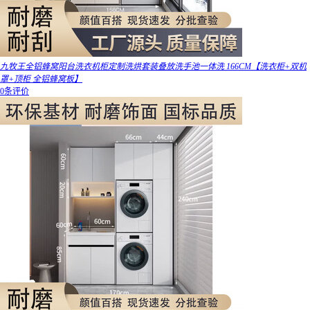
九牧王全铝蜂窝阳台洗衣机柜定制洗烘套装叠放洗手池一体洗 166CM【洗衣柜+双机
罩+顶柜 全铝蜂窝板】
0条评价