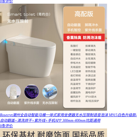
0条评价
Rosecret潮州全自动智能马桶一体式家用坐便器无水压限制语音泡沫 M915白色升级款-
自动翻盖+清洗烘干+紫外线+手机APP 300mm-400mm坑距通用
0条评价