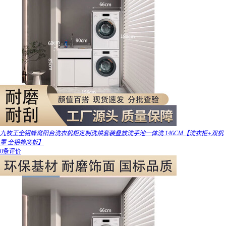
九牧王全铝蜂窝阳台洗衣机柜定制洗烘套装叠放洗手池一体洗 146CM【洗衣柜+双机
罩 全铝蜂窝板】
0条评价