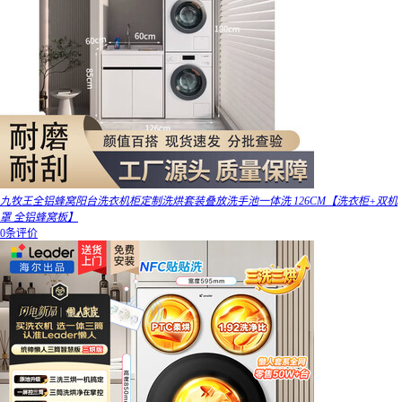
九牧王全铝蜂窝阳台洗衣机柜定制洗烘套装叠放洗手池一体洗 126CM【洗衣柜+双机
罩 全铝蜂窝板】
0条评价