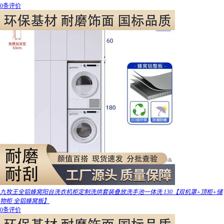
0条评价
九牧王全铝蜂窝阳台洗衣机柜定制洗烘套装叠放洗手池一体洗 130【双机罩+顶柜+储
物柜 全铝蜂窝板】
0条评价