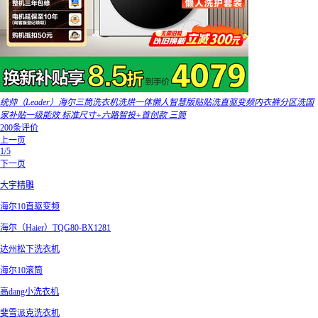
统帅（Leader）海尔三筒洗衣机洗烘一体懒人智慧版贴贴洗直驱变频内衣裤分区洗国
家补贴一级能效 标准尺寸+六路智投+首创款 三筒
200条评价
上一页
1/5
下一页
大宇精雕
海尔10直驱变频
海尔（Haier）TQG80-BX1281
达州松下洗衣机
海尔10滚筒
高dang小洗衣机
斐雪派克洗衣机