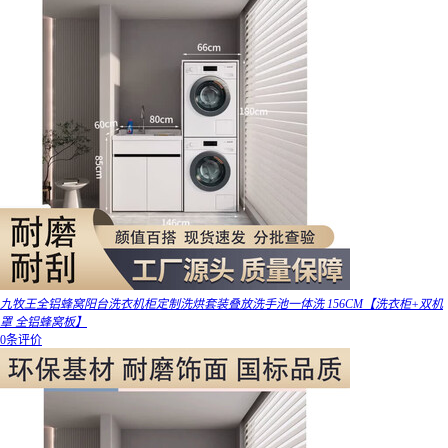
九牧王全铝蜂窝阳台洗衣机柜定制洗烘套装叠放洗手池一体洗 156CM【洗衣柜+双机
罩 全铝蜂窝板】
0条评价