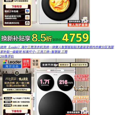
统帅（Leader）海尔三筒洗衣机洗烘一体懒人智慧版贴贴洗直驱变频内衣裤分区洗国
家补贴一级能效 标准尺寸+三洗三烘+智慧版 三筒
200条评价