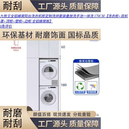
九牧王全铝蜂窝阳台洗衣机柜定制洗烘套装叠放洗手池一体洗 170CM【洗衣柜+双机
罩+顶柜+壁柜+边柜 全铝蜂窝板】
0条评价