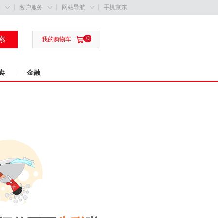
购
客户服务
网站导航
手机京东



索
0

我的购物车
卖
金融