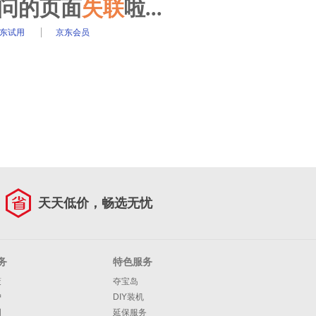
访问的页面
失联
啦...
东试用
京东会员
天天低价，畅选无忧
务
特色服务
策
夺宝岛
护
DIY装机
明
延保服务