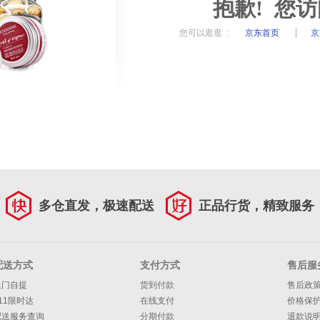
抱歉! 您
您可以逛逛 :
京东首页
京
多仓直发，极速配送
正品行货，精致服务
配送方式
支付方式
售后服
上门自提
货到付款
售后政
11限时达
在线支付
价格保
配送服务查询
分期付款
退款说