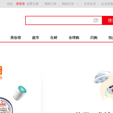
你好，
请登录
免费注册
我的订单
我的京东
京东会员
企业采

搜
美妆馆
超市
生鲜
全球购
闪购
拍