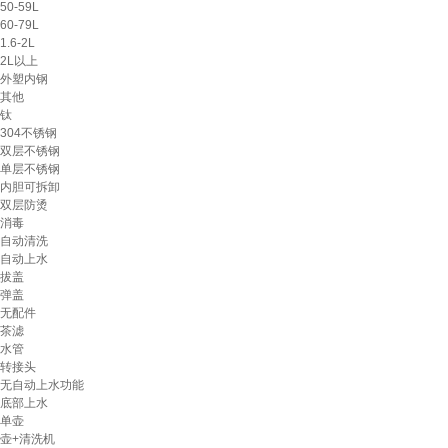
50-59L
60-79L
1.6-2L
2L以上
外塑内钢
其他
钛
304不锈钢
双层不锈钢
单层不锈钢
内胆可拆卸
双层防烫
消毒
自动清洗
自动上水
拔盖
弹盖
无配件
茶滤
水管
转接头
无自动上水功能
底部上水
单壶
壶+清洗机