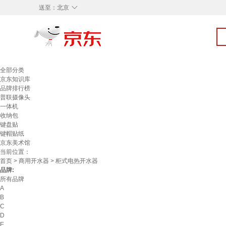
◇
送至：
北京
全部分类
京东知识库
品牌排行榜
普联摄像头
一体机
收纳包
键盘贴
键帽贴纸
京东美术馆
当前位置：
首页
>
商用开水器
> 柜式电热开水器
品牌:
所有品牌
A
B
C
D
E