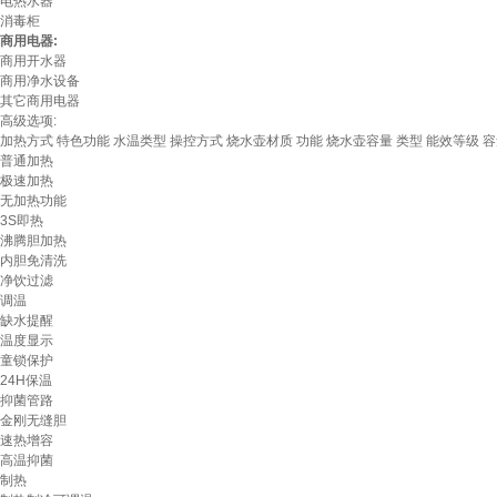
电热水器
消毒柜
商用电器:
商用开水器
商用净水设备
其它商用电器
高级选项:
加热方式
特色功能
水温类型
操控方式
烧水壶材质
功能
烧水壶容量
类型
能效等级
容
普通加热
极速加热
无加热功能
3S即热
沸腾胆加热
内胆免清洗
净饮过滤
调温
缺水提醒
温度显示
童锁保护
24H保温
抑菌管路
金刚无缝胆
速热增容
高温抑菌
制热