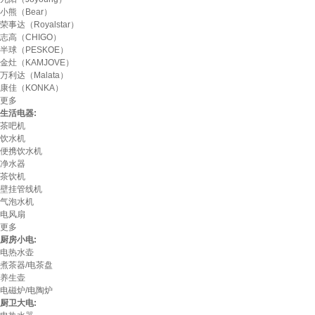
小熊（Bear）
荣事达（Royalstar）
志高（CHIGO）
半球（PESKOE）
金灶（KAMJOVE）
万利达（Malata）
康佳（KONKA）
更多
生活电器:
茶吧机
饮水机
便携饮水机
净水器
茶饮机
壁挂管线机
气泡水机
电风扇
更多
厨房小电:
电热水壶
煮茶器/电茶盘
养生壶
电磁炉/电陶炉
厨卫大电: