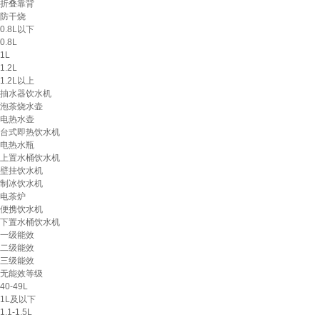
折叠靠背
防干烧
0.8L以下
0.8L
1L
1.2L
1.2L以上
抽水器饮水机
泡茶烧水壶
电热水壶
台式即热饮水机
电热水瓶
上置水桶饮水机
壁挂饮水机
制冰饮水机
电茶炉
便携饮水机
下置水桶饮水机
一级能效
二级能效
三级能效
无能效等级
40-49L
1L及以下
1.1-1.5L