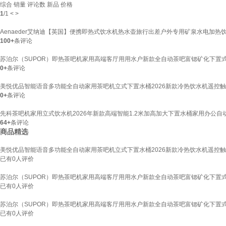
综合
销量
评论数
新品
价格
1
/
1
<
>
Aenaeder艾纳迪【英国】便携即热式饮水机热水壶旅行出差户外专用矿泉水电加热
100+
条评论
苏泊尔（SUPOR）即热茶吧机家用高端客厅用用水户新款全自动茶吧富锶矿化下置式饮水
0+
条评论
美悦优品智能语音多功能全自动家用茶吧机立式下置水桶2026新款冷热饮水机遥控触
0+
条评论
先科茶吧机家用立式饮水机2026年新款高端智能1.2米加高加大下置水桶家用办公自动
64+
条评论
商品精选
美悦优品智能语音多功能全自动家用茶吧机立式下置水桶2026新款冷热饮水机遥控触
已有
0
人评价
苏泊尔（SUPOR）即热茶吧机家用高端客厅用用水户新款全自动茶吧富锶矿化下置式饮水
已有
0
人评价
苏泊尔（SUPOR）即热茶吧机家用高端客厅用用水户新款全自动茶吧富锶矿化下置式饮水
已有
0
人评价