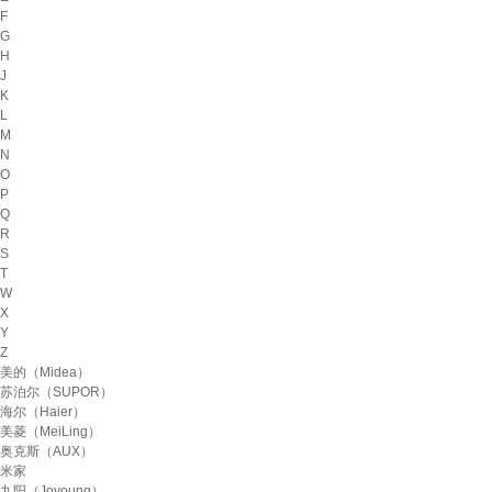
F
G
H
J
K
L
M
N
O
P
Q
R
S
T
W
X
Y
Z
美的（Midea）
苏泊尔（SUPOR）
海尔（Haier）
美菱（MeiLing）
奥克斯（AUX）
米家
九阳（Joyoung）