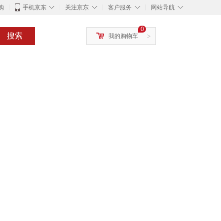
◇
◇
◇
◇
购
手机京东
关注京东
客户服务
网站导航
0
搜索
我的购物车
>