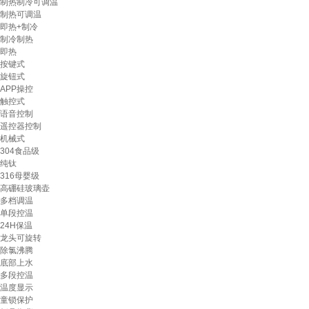
制热制冷可调温
制热可调温
即热+制冷
制冷制热
即热
按键式
旋钮式
APP操控
触控式
语音控制
遥控器控制
机械式
304食品级
纯钛
316母婴级
高硼硅玻璃壶
多档调温
单段控温
24H保温
龙头可旋转
除氯沸腾
底部上水
多段控温
温度显示
童锁保护