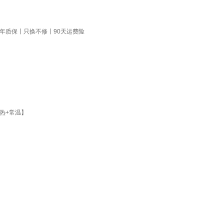
一年质保丨只换不修丨90天运费险
热+常温】