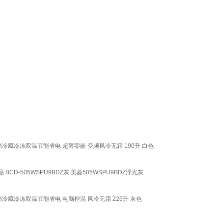
冷藏冷冻双温节能省电 超薄零嵌 变频风冷无霜 190升 白色
CD-505WSPU9BDZ灰 美菱505WSPU9BDZ浮光灰
冷藏冷冻双温节能省电 电脑控温 风冷无霜 226升 灰色