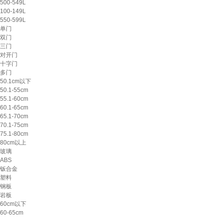
500-549L
100-149L
550-599L
单门
双门
三门
对开门
十字门
多门
50.1cm以下
50.1-55cm
55.1-60cm
60.1-65cm
65.1-70cm
70.1-75cm
75.1-80cm
80cm以上
玻璃
ABS
钣合金
塑料
钢板
岩板
60cm以下
60-65cm