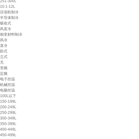
251-300L
10.1-12L
压缩机制冷
半导体制冷
吸收式
风直冷
相变材料制冷
风冷
直冷
卧式
立式
无
变频
定频
电子控温
机械控温
电脑控温
100L以下
150-199L
200-249L
250-299L
300-349L
350-399L
400-449L
450-499L