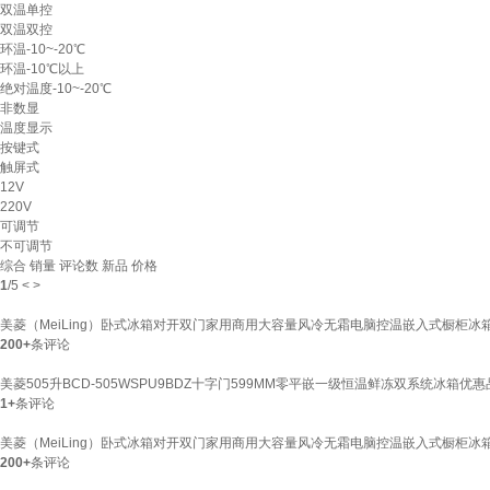
双温单控
双温双控
环温-10~-20℃
环温-10℃以上
绝对温度-10~-20℃
非数显
温度显示
按键式
触屏式
12V
220V
可调节
不可调节
综合
销量
评论数
新品
价格
1
/
5
<
>
美菱（MeiLing）卧式冰箱对开双门家用商用大容量风冷无霜电脑控温嵌入式橱柜冰箱
200+
条评论
美菱505升BCD-505WSPU9BDZ十字门599MM零平嵌一级恒温鲜冻双系统冰箱优惠品 B
1+
条评论
美菱（MeiLing）卧式冰箱对开双门家用商用大容量风冷无霜电脑控温嵌入式橱柜冰箱
200+
条评论