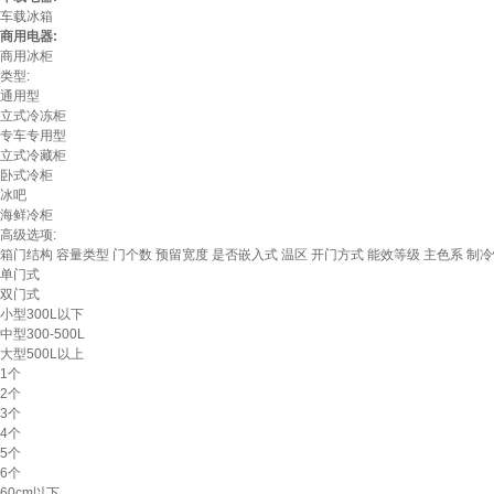
车载冰箱
商用电器:
商用冰柜
类型:
通用型
立式冷冻柜
专车专用型
立式冷藏柜
卧式冷柜
冰吧
海鲜冷柜
高级选项:
箱门结构
容量类型
门个数
预留宽度
是否嵌入式
温区
开门方式
能效等级
主色系
制冷
单门式
双门式
小型300L以下
中型300-500L
大型500L以上
1个
2个
3个
4个
5个
6个
60cm以下