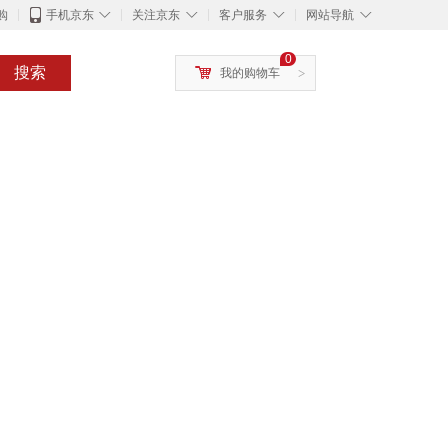
◇
◇
◇
◇
购
手机京东
关注京东
客户服务
网站导航
0
搜索
我的购物车
>