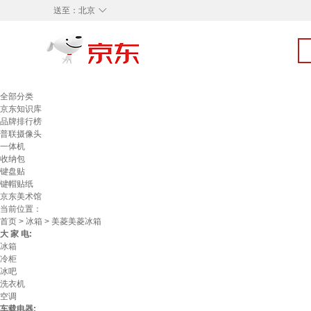
◇
送至：
北京
全部分类
京东知识库
品牌排行榜
普联摄像头
一体机
收纳包
键盘贴
键帽贴纸
京东美术馆
当前位置：
首页
>
冰箱
> 美菱美菱冰箱
大 家 电:
冰箱
冷柜
冰吧
洗衣机
空调
车载电器: