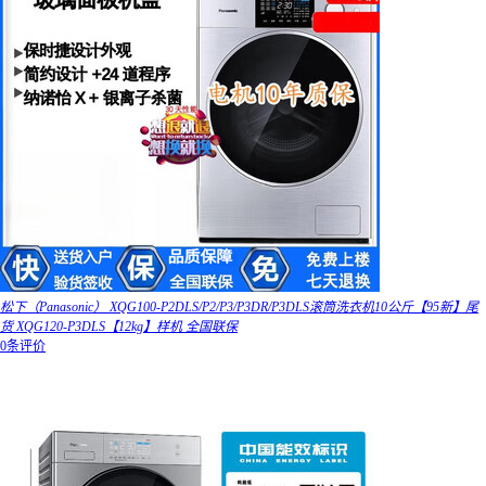
松下（Panasonic） XQG100-P2DLS/P2/P3/P3DR/P3DLS滚筒洗衣机10公斤【95新】尾
货 XQG120-P3DLS【12kg】样机 全国联保
0条评价