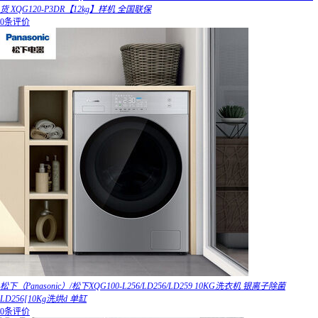
货 XQG120-P3DR【12kg】样机 全国联保
0条评价
松下（Panasonic）/松下XQG100-L256/LD256/LD259 10KG洗衣机 银离子除菌
LD256[10Kg洗烘d 单缸
0条评价