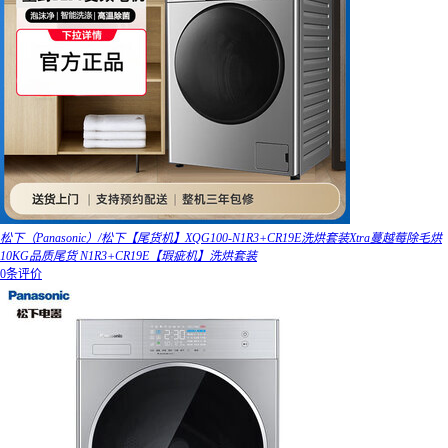
松下（Panasonic）/松下【尾货机】XQG100-N1R3+CR19E洗烘套装Xtra蔓越莓除毛烘
10KG品质尾货 N1R3+CR19E【瑕疵机】洗烘套装
0条评价