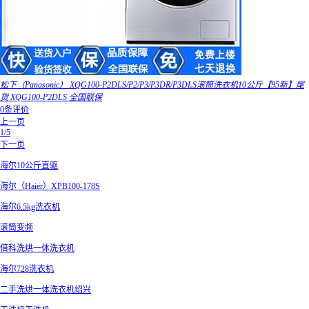
松下（Panasonic） XQG100-P2DLS/P2/P3/P3DR/P3DLS滚筒洗衣机10公斤【95新】尾
货 XQG100-P2DLS 全国联保
0条评价
上一页
1/5
下一页
海尔10公斤直驱
海尔（Haier）XPB100-178S
海尔6.5kg洗衣机
滚筒变频
倍科洗烘一体洗衣机
海尔728洗衣机
二手洗烘一体洗衣机绍兴