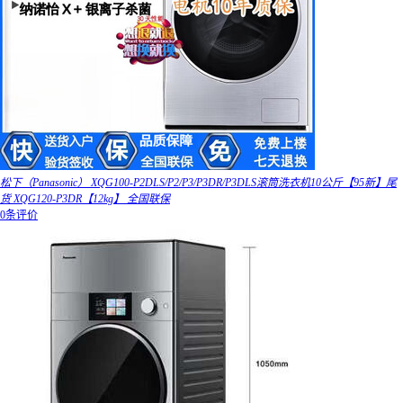
松下（Panasonic） XQG100-P2DLS/P2/P3/P3DR/P3DLS滚筒洗衣机10公斤【95新】尾
货 XQG120-P3DR【12kg】 全国联保
0条评价