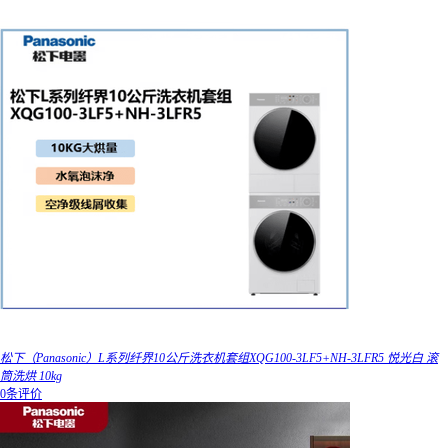
松下（Panasonic）L系列纤界10公斤洗衣机套组XQG100-3LF5+NH-3LFR5 悦光白 滚
筒洗烘 10kg
0条评价