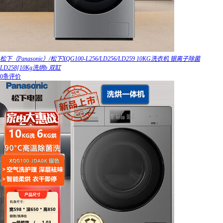
松下（Panasonic）/松下XQG100-L256/LD256/LD259 10KG洗衣机 银离子除菌
LD258[10Kg洗烘b 双缸
0条评价