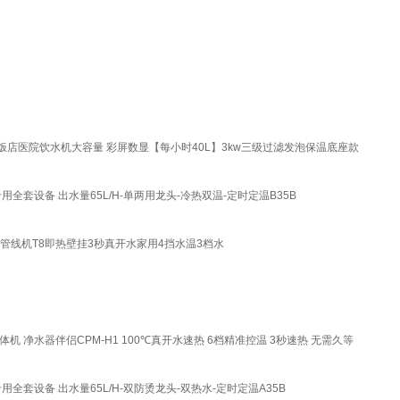
医院饮水机大容量 彩屏数显【每小时40L】3kw三级过滤发泡保温底座款
套设备 出水量65L/H-单两用龙头-冷热双温-定时定温B35B
海尔管线机T8即热壁挂3秒真开水家用4挡水温3档水
 净水器伴侣CPM-H1 100℃真开水速热 6档精准控温 3秒速热 无需久等
设备 出水量65L/H-双防烫龙头-双热水-定时定温A35B