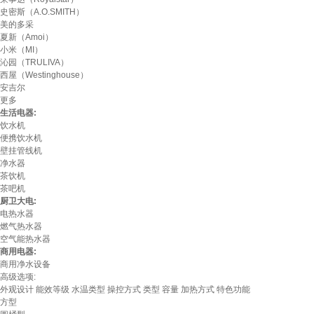
史密斯（A.O.SMITH）
美的多采
夏新（Amoi）
小米（MI）
沁园（TRULIVA）
西屋（Westinghouse）
安吉尔
更多
生活电器:
饮水机
便携饮水机
壁挂管线机
净水器
茶饮机
茶吧机
厨卫大电:
电热水器
燃气热水器
空气能热水器
商用电器:
商用净水设备
高级选项:
外观设计
能效等级
水温类型
操控方式
类型
容量
加热方式
特色功能
方型