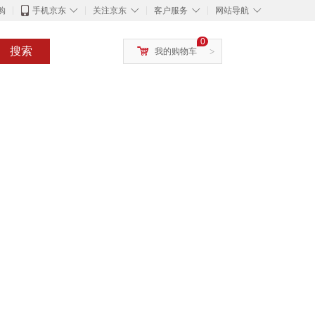
◇
◇
◇
◇
购
手机京东
关注京东
客户服务
网站导航
0
搜索
我的购物车
>