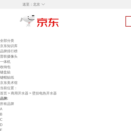
◇
送至：
北京
全部分类
京东知识库
品牌排行榜
普联摄像头
一体机
收纳包
键盘贴
键帽贴纸
京东美术馆
当前位置：
首页
>
商用开水器
> 壁挂电热开水器
品牌:
所有品牌
A
B
C
D
F