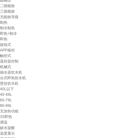
圆桶型
二级能效
三级能效
无能效等级
制热
制冷制热
即热+制冷
即热
旋钮式
APP操控
触控式
遥控器控制
机械式
抽水器饮水机
台式即热饮水机
壁挂饮水机
40L以下
40-49L
60-79L
80-99L
无加热功能
3S即热
调温
缺水提醒
温度显示