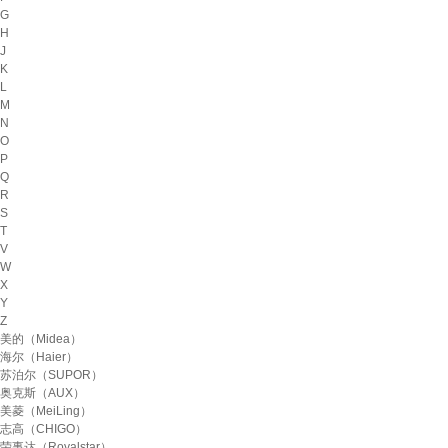
G
H
J
K
L
M
N
O
P
Q
R
S
T
V
W
X
Y
Z
美的（Midea）
海尔（Haier）
苏泊尔（SUPOR）
奥克斯（AUX）
美菱（MeiLing）
志高（CHIGO）
荣事达（Royalstar）