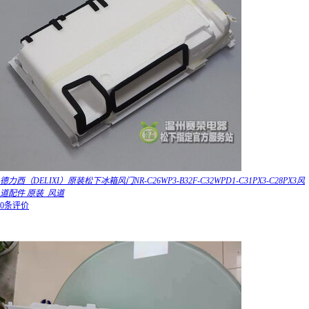
德力西（DELIXI）原装松下冰箱风门NR-C26WP3-B32F-C32WPD1-C31PX3-C28PX3风
道配件 原装_风道
0条评价