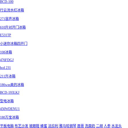
BCD-100
行云流水红冰箱
271容声冰箱
610升对开门冰箱
E531TP
小迷你冰箱四开门
108冰箱
476FDGJ
bcd 231
211升冰箱
186wm美的冰箱
BCD-193LKJ
型电冰箱
450WDENU1
180万宝冰箱
平板电脑
布艺沙发
坡跟鞋
蜂蜜
法拉利
雅马哈钢琴
唇膏
洗面奶
二胡
人参
水龙头