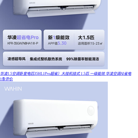
华凌1.5空调卧室电匹35HL1Pro超省）大挂机挂式 1.5匹 一级能效 华凌空调AI省电
1条评价