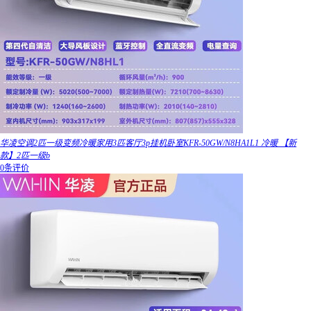
华凌空调2匹一级变频冷暖家用3匹客厅3p挂机卧室KFR-50GW/N8HA1L1 冷暖 【新
款】2匹一级b
0条评价