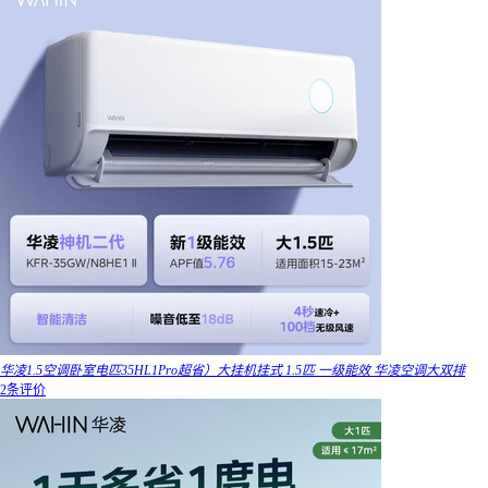
华凌1.5空调卧室电匹35HL1Pro超省）大挂机挂式 1.5匹 一级能效 华凌空调大双排
2条评价