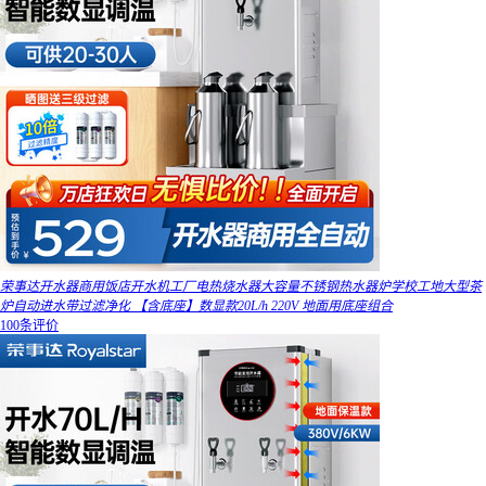
荣事达开水器商用饭店开水机工厂电热烧水器大容量不锈钢热水器炉学校工地大型茶
炉自动进水带过滤净化 【含底座】数显款20L/h 220V 地面用底座组合
100条评价