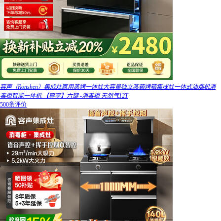
容声（Ronshen）集成灶家用蒸烤一体灶大容量独立蒸箱烤箱集成灶一体式油烟机消
毒柜智能一体机 【尊享】六键 -消毒柜 天然气12T
500条评价