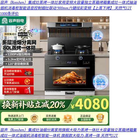
容声（Ronshen）集成灶蒸烤一体灶家用变频大容量独立蒸箱烤箱集成灶一体式抽油
烟机消毒柜智能语音控制烟灶联动 900mm六键炫彩变频【上蒸下烤】 天然气12T
1000条评价
容声（Ronshen）集成灶油烟分离家用旗舰大吸力蒸烤一体灶大容量独立蒸箱烤箱集
成灶一体式油烟机消毒柜智能一体机 旗舰款大吸力-蒸烤一体 天然气12T