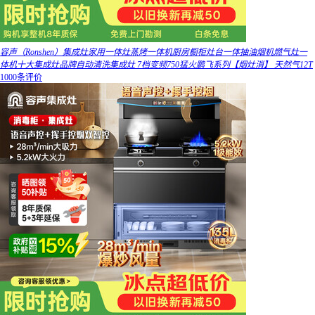
容声（Ronshen）集成灶家用一体灶蒸烤一体机厨房橱柜灶台一体抽油烟机燃气灶一
体机十大集成灶品牌自动清洗集成灶 7档变频750猛火鹏飞系列【烟灶消】 天然气12T
1000条评价