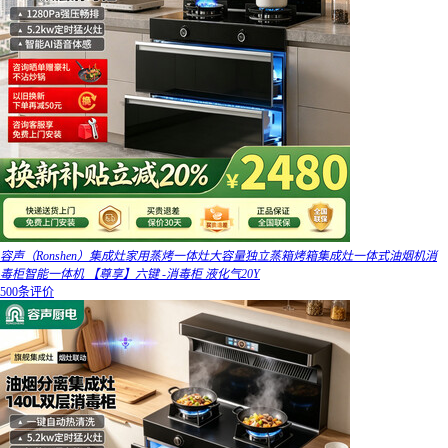
容声（Ronshen）集成灶家用蒸烤一体灶大容量独立蒸箱烤箱集成灶一体式油烟机消
毒柜智能一体机 【尊享】六键 -消毒柜 液化气20Y
500条评价