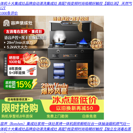
体机十大集成灶品牌自动清洗集成灶 高配7档变频时尚吸睛好触控【烟灶消】 天然气
12T
1000条评价
容声（Ronshen）集成灶家用一体灶蒸烤一体机厨房橱柜灶台一体抽油烟机燃气灶一
体机十大集成灶品牌自动清洗集成灶 高配7档变频时尚吸睛好触控【独立左消毒右蒸