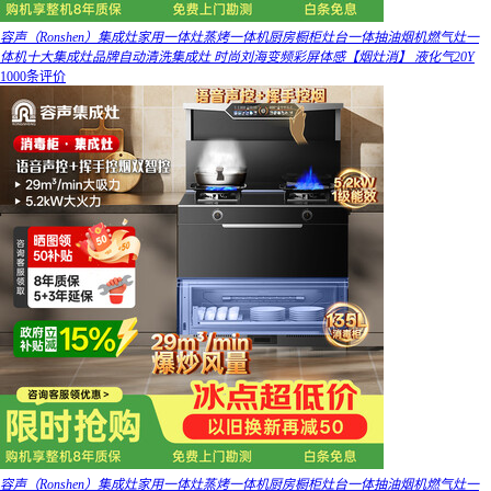
容声（Ronshen）集成灶家用一体灶蒸烤一体机厨房橱柜灶台一体抽油烟机燃气灶一
体机十大集成灶品牌自动清洗集成灶 时尚刘海变频彩屏体感【烟灶消】 液化气20Y
1000条评价
容声（Ronshen）集成灶家用一体灶蒸烤一体机厨房橱柜灶台一体抽油烟机燃气灶一