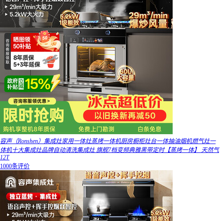
容声（Ronshen）集成灶家用一体灶蒸烤一体机厨房橱柜灶台一体抽油烟机燃气灶一
体机十大集成灶品牌自动清洗集成灶 旗舰7档变频典雅黑带定时【蒸烤一体】 天然气
12T
1000条评价