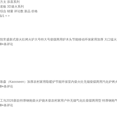
方太 添喜系列
老板 3D速火系列
综合
销量
评论数
新品
价格
1
/
1
<
>
悦常盛新式柴火灶烤火炉大号特大号柴煤两用炉木头节能移动环保家用加厚 大口猛火
0+
条评论
靠森（Kaooseen）加厚农村家用取暖炉节能环保室内柴火灶无烟柴煤两用汽化炉烤
0+
条评论
工马2026新款特厚钢炮柴火炉烧木柴农村家用户外无烟气化灶柴煤两用型 特厚钢炮
0+
条评论