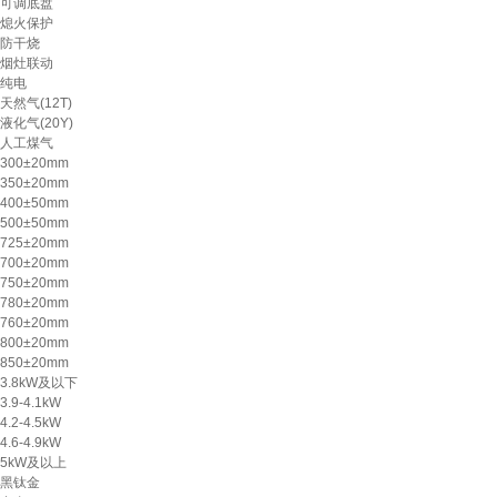
可调底盘
熄火保护
防干烧
烟灶联动
纯电
天然气(12T)
液化气(20Y)
人工煤气
300±20mm
350±20mm
400±50mm
500±50mm
725±20mm
700±20mm
750±20mm
780±20mm
760±20mm
800±20mm
850±20mm
3.8kW及以下
3.9-4.1kW
4.2-4.5kW
4.6-4.9kW
5kW及以上
黑钛金