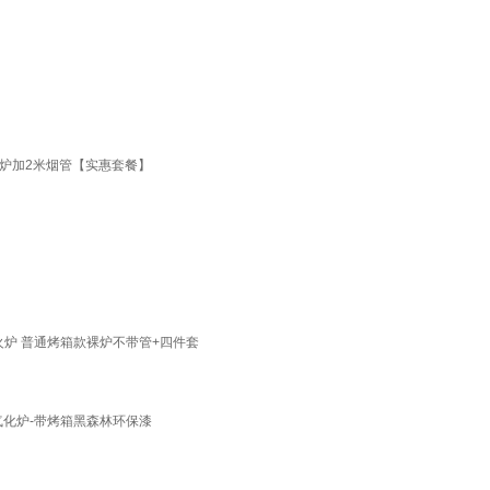
炉加2米烟管【实惠套餐】
火炉 普通烤箱款裸炉不带管+四件套
气化炉-带烤箱黑森林环保漆