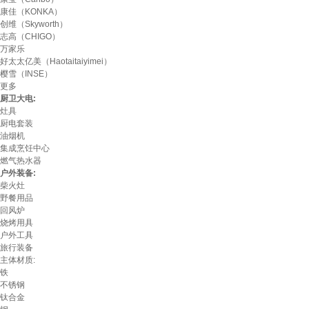
康佳（KONKA）
创维（Skyworth）
志高（CHIGO）
万家乐
好太太亿美（Haotaitaiyimei）
樱雪（INSE）
更多
厨卫大电:
灶具
厨电套装
油烟机
集成烹饪中心
燃气热水器
户外装备:
柴火灶
野餐用品
回风炉
烧烤用具
户外工具
旅行装备
主体材质:
铁
不锈钢
钛合金