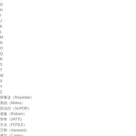
G
H
I
J
K
L
M
N
O
Q
R
S
T
W
X
Y
Z
荣事达（Royalstar）
美的（Midea）
苏泊尔（SUPOR）
老板（Robam）
华帝（VATTI）
方太（FOTILE）
万和（Vanward）
康宝（Canbo）