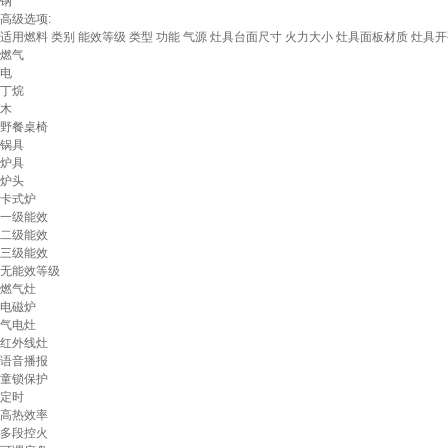
钢
高级选项:
适用燃料
类别
能效等级
类型
功能
气源
灶具台面尺寸
火力大小
灶具面板材质
灶具开
燃气
电
丁烷
木
野餐桌椅
锅具
炉具
炉头
卡式炉
一级能效
二级能效
三级能效
无能效等级
燃气灶
电磁炉
气电灶
红外线灶
语音播报
童锁保护
定时
高热效率
多段控火