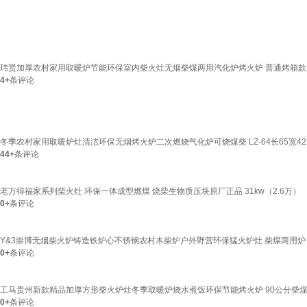
玮贤加厚农村家用取暖炉节能环保室内柴火灶无烟柴煤两用汽化炉烤火炉 普通烤箱款
4+
条评论
冬季农村家用取暖炉灶清洁环保无烟烤火炉二次燃烧气化炉可烧煤柴 LZ-64长65宽42高
44+
条评论
老万得福家系列柴火灶 环保一体成型燃煤 烧柴生物质压块原厂正品 31kw（2.6万）
0+
条评论
Y&3崇博无烟柴火炉铸造铁炉心不锈钢农村木柴炉户外野营环保猛火炉灶 柴煤两用炉
0+
条评论
工马贵州新款精品加厚方形柴火炉灶冬季取暖炉烧水煮饭环保节能烤火炉 90公分柴煤
0+
条评论