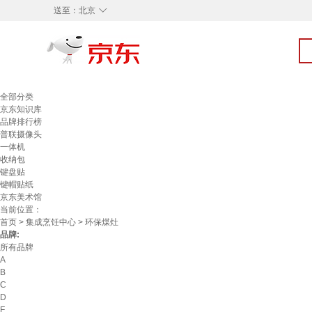
◇
送至：
北京
全部分类
京东知识库
品牌排行榜
普联摄像头
一体机
收纳包
键盘贴
键帽贴纸
京东美术馆
当前位置：
首页
>
集成烹饪中心
> 环保煤灶
品牌:
所有品牌
A
B
C
D
F