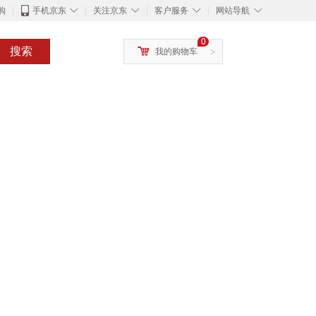
◇
◇
◇
◇
购
手机京东
关注京东
客户服务
网站导航
0
搜索
我的购物车
>