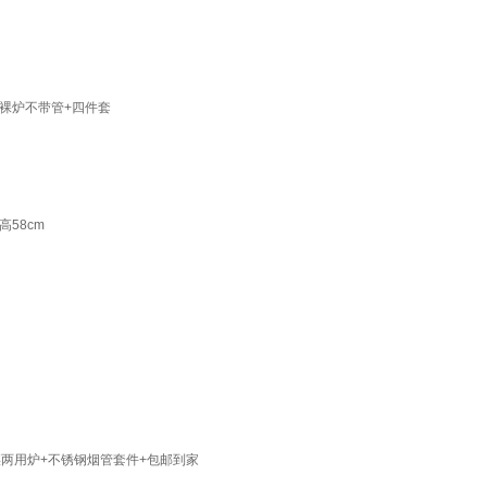
裸炉不带管+四件套
58cm
两用炉+不锈钢烟管套件+包邮到家