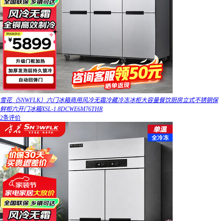
雪花（SNWFLK）六门冰箱商用风冷无霜冷藏冷冻冰柜大容量餐饮厨房立式不锈钢保
鲜柜六开门冰箱XSL-1.8DCWE6M76THR
2条评价