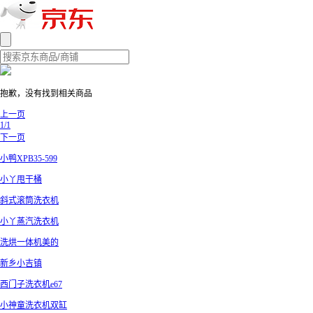
抱歉，没有找到相关商品
上一页
1/1
下一页
小鸭XPB35-599
小丫甩干桶
斜式滚筒洗衣机
小丫蒸汽洗衣机
洗烘一体机美的
新乡小吉镇
西门子洗衣机e67
小神童洗衣机双缸