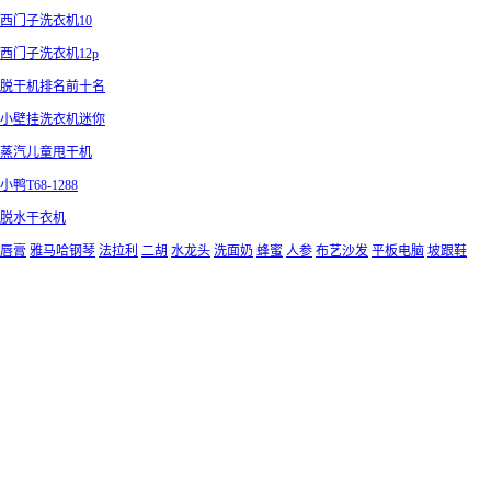
西门子洗衣机10
西门子洗衣机12p
脱干机排名前十名
小壁挂洗衣机迷你
蒸汽儿童甩干机
小鸭T68-1288
脱水干衣机
唇膏
雅马哈钢琴
法拉利
二胡
水龙头
洗面奶
蜂蜜
人参
布艺沙发
平板电脑
坡跟鞋