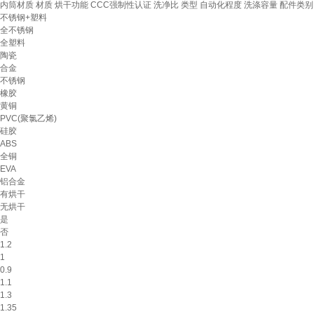
内筒材质
材质
烘干功能
CCC强制性认证
洗净比
类型
自动化程度
洗涤容量
配件类别
不锈钢+塑料
全不锈钢
全塑料
陶瓷
合金
不锈钢
橡胶
黄铜
PVC(聚氯乙烯)
硅胶
ABS
全铜
EVA
铝合金
有烘干
无烘干
是
否
1.2
1
0.9
1.1
1.3
1.35