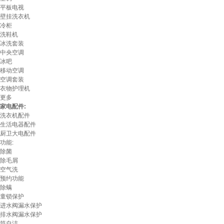
平板电视
壁挂洗衣机
冷柜
洗鞋机
冰洗套装
中央空调
冰吧
移动空调
空调套装
衣物护理机
更多
家电配件:
洗衣机配件
生活电器配件
厨卫大电配件
功能:
除菌
除毛屑
空气洗
预约功能
除螨
童锁保护
进水阀漏水保护
排水阀漏水保护
筒自洁