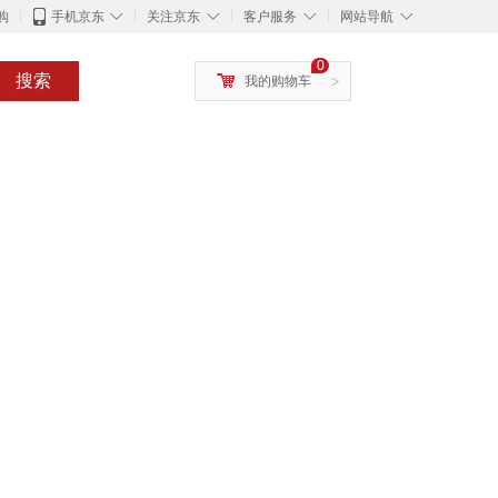
◇
◇
◇
◇
购
手机京东
关注京东
客户服务
网站导航
0
搜索
我的购物车
>