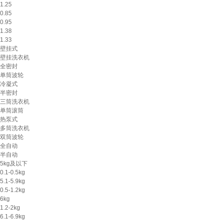
1.25
0.85
0.95
1.38
1.33
壁挂式
壁挂洗衣机
全密封
单筒波轮
冷凝式
半密封
三筒洗衣机
单筒滚筒
热泵式
多筒洗衣机
双筒波轮
全自动
半自动
5kg及以下
0.1-0.5kg
5.1-5.9kg
0.5-1.2kg
6kg
1.2-2kg
6.1-6.9kg