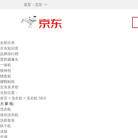
◇
送至：
北京
全部分类
京东知识库
品牌排行榜
普联摄像头
一体机
收纳包
键盘贴
键帽贴纸
京东美术馆
当前位置：
首页
>
洗衣机
> 洗衣机 SKG
大 家 电:
洗衣机
迷你洗衣机
洗烘套装
烘干机
冰箱
空调