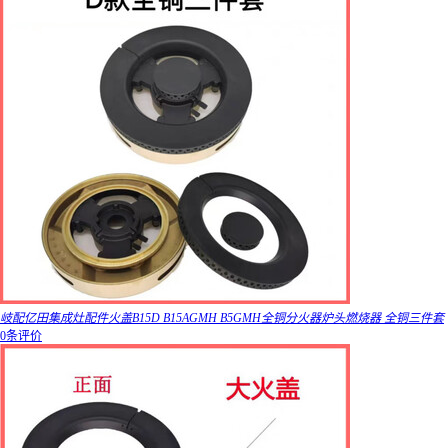
岐配亿田集成灶配件火盖B15D B15AGMH B5GMH全铜分火器炉头燃烧器 全铜三件套
0条评价