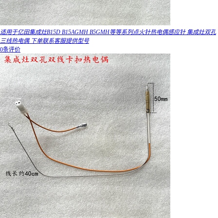
适用于亿田集成灶B15D B15AGMH B5GMH等等系列点火针热电偶感应针 集成灶双孔
三线热电偶 下单联系客服提供型号
0条评价