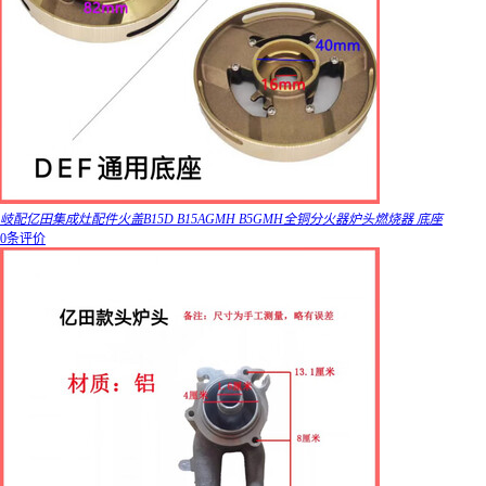
岐配亿田集成灶配件火盖B15D B15AGMH B5GMH全铜分火器炉头燃烧器 底座
0条评价