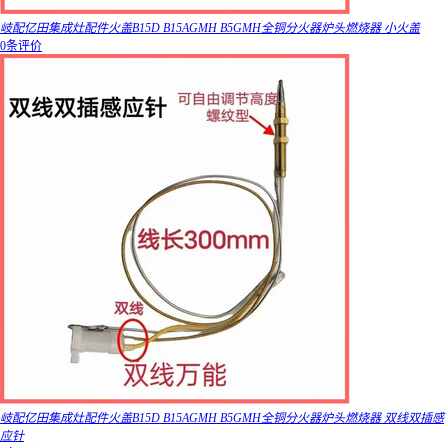
岐配亿田集成灶配件火盖B15D B15AGMH B5GMH全铜分火器炉头燃烧器 小火盖
0条评价
岐配亿田集成灶配件火盖B15D B15AGMH B5GMH全铜分火器炉头燃烧器 双线双插感
应针