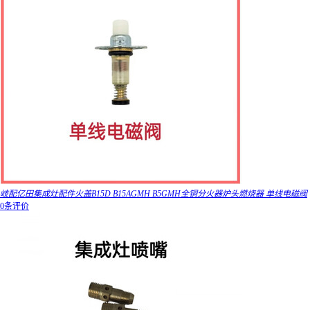
岐配亿田集成灶配件火盖B15D B15AGMH B5GMH全铜分火器炉头燃烧器 单线电磁阀
0条评价