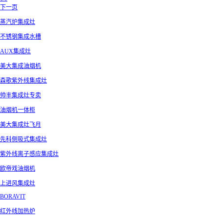
下一页
蒸汽炉集成灶
不锈钢集成水槽
AUX集成灶
美大集成油烟机
森歌紫外线集成灶
帅丰集成灶专卖
油烟机一体柜
美大集成灶飞月
先科侧吸式集成灶
紫外线离子感应集成灶
欧帝戏油烟机
上进风集成灶
BORAVIT
红外线加热炉