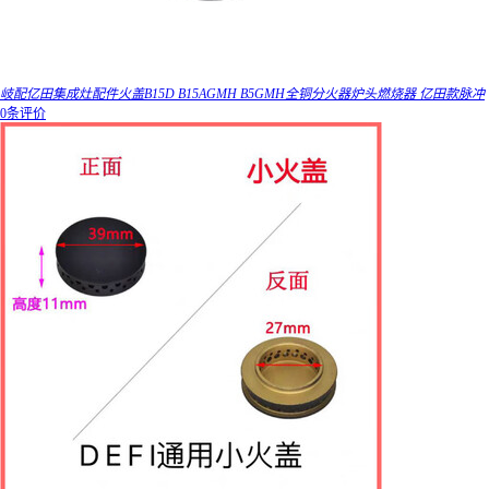
岐配亿田集成灶配件火盖B15D B15AGMH B5GMH全铜分火器炉头燃烧器 亿田款脉冲
0条评价