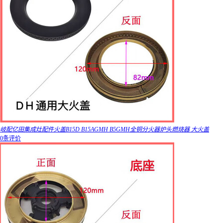
岐配亿田集成灶配件火盖B15D B15AGMH B5GMH全铜分火器炉头燃烧器 大火盖
0条评价