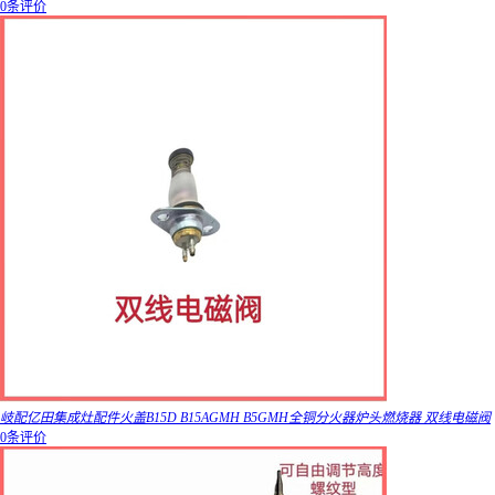
0条评价
岐配亿田集成灶配件火盖B15D B15AGMH B5GMH全铜分火器炉头燃烧器 双线电磁阀
0条评价