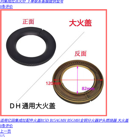
列集成灶点火针 下单联系客服提供型号
0条评价
适用亿田集成灶配件火盖B15D B15AGMH B5GMH全铜分火器炉头燃烧器 大火盖
0条评价
上一页
1/5