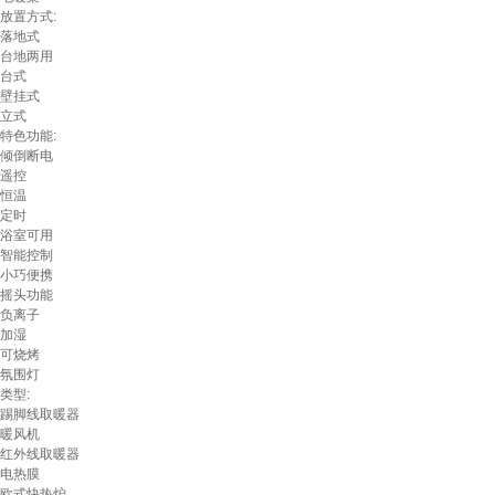
放置方式:
落地式
台地两用
台式
壁挂式
立式
特色功能:
倾倒断电
遥控
恒温
定时
浴室可用
智能控制
小巧便携
摇头功能
负离子
加湿
可烧烤
氛围灯
类型:
踢脚线取暖器
暖风机
红外线取暖器
电热膜
欧式快热炉