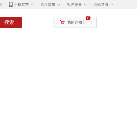
◇
◇
◇
◇
购
手机京东
关注京东
客户服务
网站导航
0
搜索
我的购物车
>