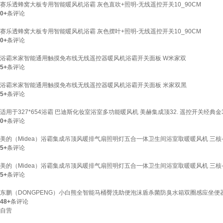
赛乐透蜂窝大板专用智能暖风机浴霸 灰色直吹+照明-无线遥控开关10_90CM
0+
条评论
赛乐透蜂窝大板专用智能暖风机浴霸 灰色摆叶+照明-无线遥控开关10_90CM
0+
条评论
浴霸米家智能通用触摸免布线无线遥控器暖风机浴霸开关面板 W米家双
5+
条评论
浴霸米家智能通用触摸免布线无线遥控器暖风机浴霸开关面板 米家双黑
5+
条评论
适用于327*654浴霸 巴迪斯化妆室浴室多功能暖风机 美赫集成顶32. 遥控开关经典金32
0+
条评论
美的（Midea）浴霸集成吊顶风暖排气扇照明灯五合一体卫生间浴室取暖暖风机 三核
5+
条评论
美的（Midea）浴霸集成吊顶风暖排气扇照明灯五合一体卫生间浴室取暖暖风机 三核
5+
条评论
东鹏（DONGPENG）小白熊全智能马桶臀洗助便泡沫盾杀菌防臭水箱双圈感应坐便器
48+
条评论
自营