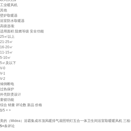
工业暖风机
其他
壁炉取暖器
浴室防水取暖器
高级选项:
适用面积
阻燃等级
安全功能
25㎡以上
21-25㎡
16-20㎡
11-15㎡
5-10㎡
5㎡及以下
V-0
V-1
V-2
倾倒断电
过热保护
外壳防烫设计
童锁功能
综合
销量
评论数
新品
价格
1
/
5
<
>
美的（Midea）浴霸集成吊顶风暖排气扇照明灯五合一体卫生间浴室取暖暖风机 三核
5+
条评论