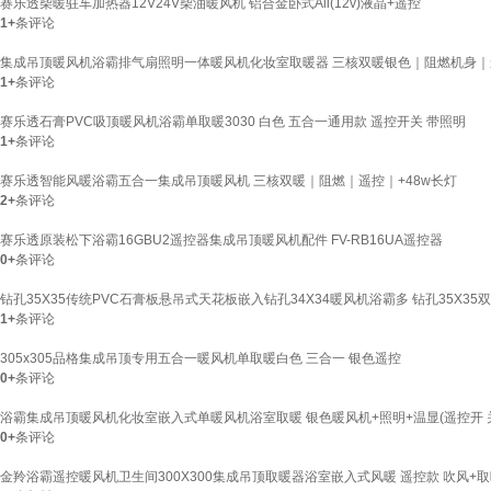
赛乐透柴暖驻车加热器12V24V柴油暖风机 铝合金卧式All(12v)液晶+遥控
1+
条评论
集成吊顶暖风机浴霸排气扇照明一体暖风机化妆室取暖器 三核双暖银色｜阻燃机身｜
1+
条评论
赛乐透石膏PVC吸顶暖风机浴霸单取暖3030 白色 五合一通用款 遥控开关 带照明
1+
条评论
赛乐透智能风暖浴霸五合一集成吊顶暖风机 三核双暖｜阻燃｜遥控｜+48w长灯
2+
条评论
赛乐透原装松下浴霸16GBU2遥控器集成吊顶暖风机配件 FV-RB16UA遥控器
0+
条评论
钻孔35X35传统PVC石膏板悬吊式天花板嵌入钻孔34X34暖风机浴霸多 钻孔35X35
1+
条评论
305x305品格集成吊顶专用五合一暖风机单取暖白色 三合一 银色遥控
0+
条评论
浴霸集成吊顶暖风机化妆室嵌入式单暖风机浴室取暖 银色暖风机+照明+温显(遥控开 
0+
条评论
金羚浴霸遥控暖风机卫生间300X300集成吊顶取暖器浴室嵌入式风暖 遥控款 吹风+