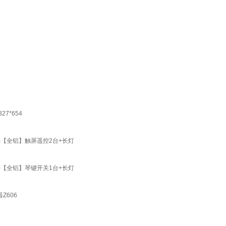
7*654
-【全铝】触屏遥控2台+长灯
-【全铝】琴键开关1台+长灯
Z606