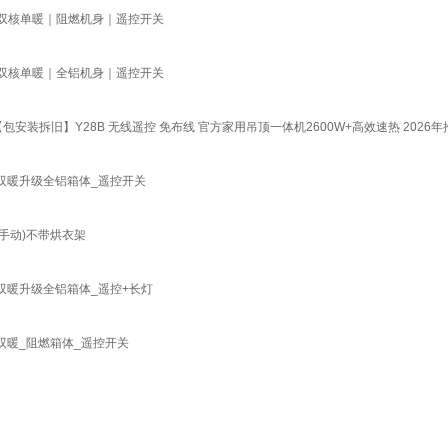
室 双核单暖｜阻燃机身｜遥控开关
室 双核单暖｜全铝机身｜遥控开关
包安装拆旧】Y28B 无线遥控 免布线 官方家用吊顶一体机2600W+高效速热 2026年
热双暖升级全铝箱体_遥控开关
手动)不带烘衣架
热双暖升级全铝箱体_遥控+长灯
双暖_阻燃箱体_遥控开关