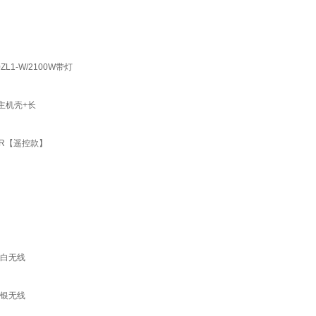
L1-W/2100W带灯
主机壳+长
0R【遥控款】
控白无线
控银无线