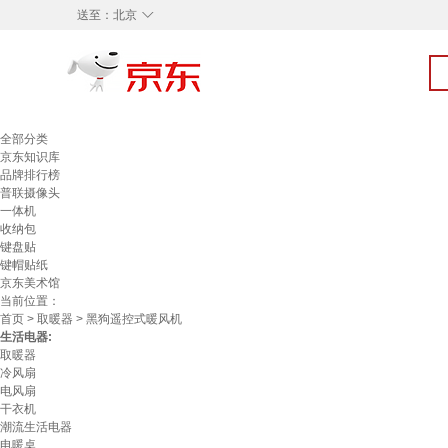
◇
送至：
北京
全部分类
京东知识库
品牌排行榜
普联摄像头
一体机
收纳包
键盘贴
键帽贴纸
京东美术馆
当前位置：
首页
>
取暖器
> 黑狗遥控式暖风机
生活电器:
取暖器
冷风扇
电风扇
干衣机
潮流生活电器
电暖桌