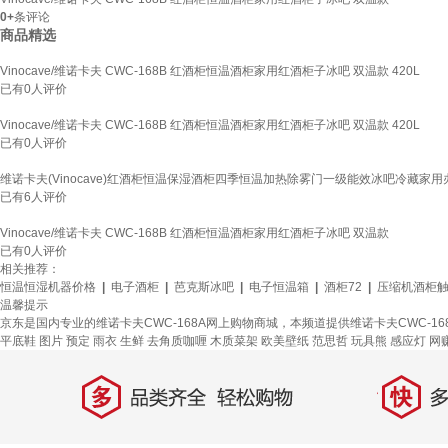
0+
条评论
商品精选
Vinocave/维诺卡夫 CWC-168B 红酒柜恒温酒柜家用红酒柜子冰吧 双温款 420L
已有
0
人评价
Vinocave/维诺卡夫 CWC-168B 红酒柜恒温酒柜家用红酒柜子冰吧 双温款 420L
已有
0
人评价
维诺卡夫(Vinocave)红酒柜恒温保湿酒柜四季恒温加热除雾门一级能效冰吧冷藏家用办
已有
6
人评价
Vinocave/维诺卡夫 CWC-168B 红酒柜恒温酒柜家用红酒柜子冰吧 双温款
已有
0
人评价
相关推荐：
恒温恒湿机器价格
|
电子酒柜
|
芭克斯冰吧
|
电子恒温箱
|
酒柜72
|
压缩机酒柜
温馨提示
京东是国内专业的维诺卡夫CWC-168A网上购物商城，本频道提供维诺卡夫CWC-1
平底鞋
图片
预定
雨衣
生鲜
去角质咖喱
木质菜架
欧美壁纸
范思哲
玩具熊
感应灯
网
多
快
品类齐全，轻松购物
多仓