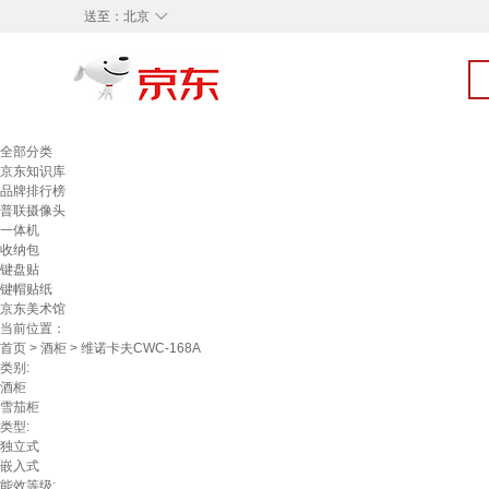
◇
送至：
北京
全部分类
京东知识库
品牌排行榜
普联摄像头
一体机
收纳包
键盘贴
键帽贴纸
京东美术馆
当前位置：
首页
>
酒柜
> 维诺卡夫CWC-168A
类别:
酒柜
雪茄柜
类型:
独立式
嵌入式
能效等级: