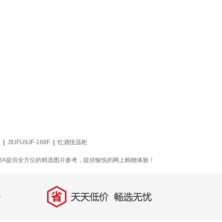
|
JIUFU9JF-168F
|
红酒恆温柜
168A提供全方位的精选图片参考，提供愉悦的网上购物体验！
省
天天低价，畅选无忧