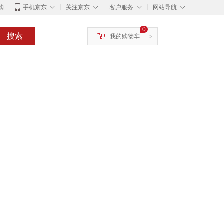
◇
◇
◇
◇
购
手机京东
关注京东
客户服务
网站导航
0
搜索
我的购物车
>