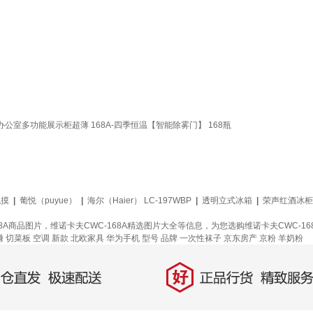
公室多功能展示柜超薄 168A-四季恒温【智能除雾门】 168瓶
触摸
|
葡悦（puyue）
|
海尔（Haier） LC-197WBP
|
透明立式冰箱
|
荣声红酒冰柜
68A商品图片，维诺卡夫CWC-168A精选图片大全等信息，为您选购维诺卡夫CWC-
赚
切菜板
空调
新款
北欧家具
华为手机
型号
品牌
一次性袜子
京东房产
京粉
羊奶粉
好
直发，极速配送
正品行货，精致服务