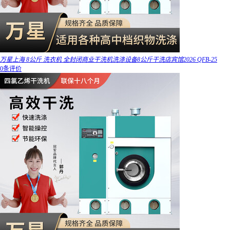
万星上海 8公斤 洗衣机 全封闭商业干洗机洗涤设备8公斤干洗店宾馆2026 QFB-25
0条评价