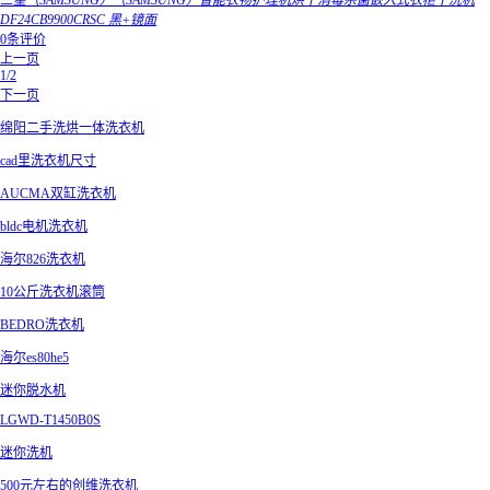
三星（SAMSUNG）（SAMSUNG）智能衣物护理机烘干消毒杀菌嵌入式衣柜干洗机
DF24CB9900CRSC 黑+镜面
0条评价
上一页
1/2
下一页
绵阳二手洗烘一体洗衣机
cad里洗衣机尺寸
AUCMA双缸洗衣机
bldc电机洗衣机
海尔826洗衣机
10公斤洗衣机滚筒
BEDRO洗衣机
海尔es80he5
迷你脱水机
LGWD-T1450B0S
迷你洗机
500元左右的创维洗衣机