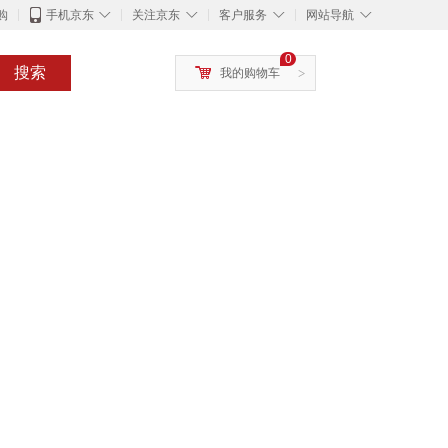
◇
◇
◇
◇
购
手机京东
关注京东
客户服务
网站导航
0
搜索
我的购物车
>