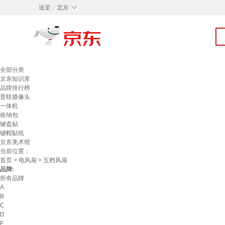
◇
送至：
北京
全部分类
京东知识库
品牌排行榜
普联摄像头
一体机
收纳包
键盘贴
键帽贴纸
京东美术馆
当前位置：
首页
>
电风扇
> 五档风扇
品牌:
所有品牌
A
B
C
D
E