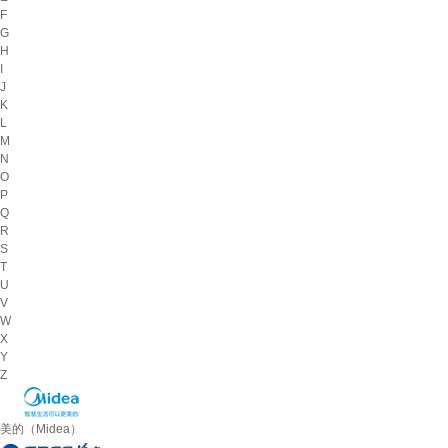
F
G
H
I
J
K
L
M
N
O
P
Q
R
S
T
U
V
W
X
Y
Z
美的（Midea）