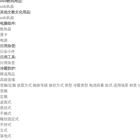
usb数码周边:
usb风扇
其他文教文化用品:
usb风扇
电脑组件:
散热器
显卡
电源
日用杂货:
日杂小件
日用工具:
日用杂货
冷暖防护:
降温用品
高级选项:
变频/定频
放置方式
能效等级
操控方式
类型
冷暖类型
电池容量
款式
适用场景
材质
变频
定频
桌面式
悬挂式
手腕式
螺丝固定式
手持式
立式
落地式