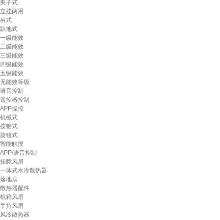
夹子式
立挂两用
吊式
趴地式
一级能效
二级能效
三级能效
四级能效
五级能效
无能效等级
语音控制
遥控器控制
APP操控
机械式
按键式
旋钮式
智能触摸
APP/语音控制
挂脖风扇
一体式水冷散热器
落地扇
散热器配件
机箱风扇
手持风扇
风冷散热器