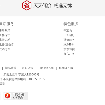
省
天天低价，畅选无忧
售后服务
特色服务
售后政策
夺宝岛
价格保护
DIY装机
退款说明
延保服务
返修/退换货
京东E卡
取消订单
京东通信
京东JD+
|
隐私政策
|
京东公益
|
English Site
|
Media & IR
| 新出发京零 字第大120007号
法和不良信息举报电话：4006561155
证照