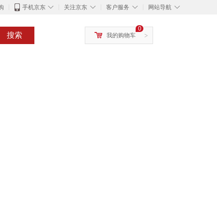
◇
◇
◇
◇
购
手机京东
关注京东
客户服务
网站导航
0
搜索
我的购物车
>