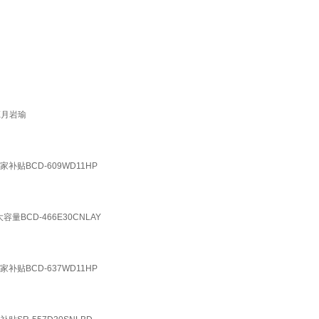
X月岩瑜
BCD-609WD11HP
CD-466E30CNLAY
BCD-637WD11HP