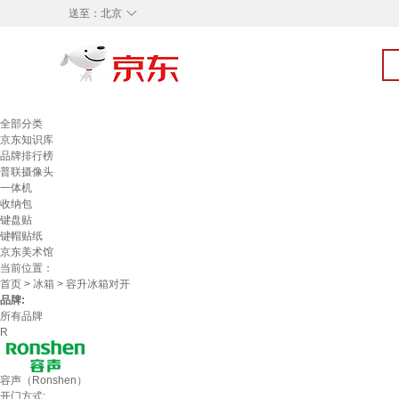
◇
送至：
北京
全部分类
京东知识库
品牌排行榜
普联摄像头
一体机
收纳包
键盘贴
键帽贴纸
京东美术馆
当前位置：
首页
>
冰箱
> 容升冰箱对开
品牌:
所有品牌
R
容声（Ronshen）
开门方式: