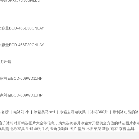
R-557D30SNLBD
CD-466E30CNLAY
CD-466E30CNLAY
X月岩瑜
BCD-609WD11HP
BCD-609WD11HP
排名榜
|
电冰箱 小
|
冰箱奥马bcd
|
冰箱去霜电吹风
|
冰箱360升
|
带制冰功能的冰
容升冰箱对开精选图片大全等信息，为您选购容升冰箱对开提供全方位的精选图片参
玩具熊
北欧家具
生鲜
华为手机
去角质咖喱
图片
型号
木质菜架
新款
雨衣
京粉
品牌