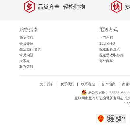
多
快
品类齐全，轻松购物
多仓
购物指南
配送方式
购物流程
上门自提
会员介绍
211限时达
生活旅行/团购
配送服务查询
常见问题
配送费收取标准
大家电
海外配送
联系客服
关于我们
|
联系我们
|
联系客服
|
合作招商
|
商家
京公网安备 11000002000
互联网出版许可证编号新出网证(京)字
Co