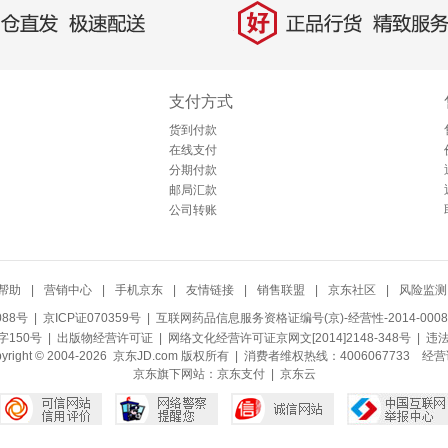
好
直发，极速配送
正品行货，精致服务
支付方式
货到付款
在线支付
分期付款
邮局汇款
公司转账
帮助
|
营销中心
|
手机京东
|
友情链接
|
销售联盟
|
京东社区
|
风险监测
088号
| 京ICP证070359号 |
互联网药品信息服务资格证编号(京)-经营性-2014-0008
150号 |
出版物经营许可证
|
网络文化经营许可证京网文[2014]2148-348号
| 违
pyright © 2004-2026 京东JD.com 版权所有 | 消费者维权热线：4006067733
经营
京东旗下网站：
京东支付
|
京东云