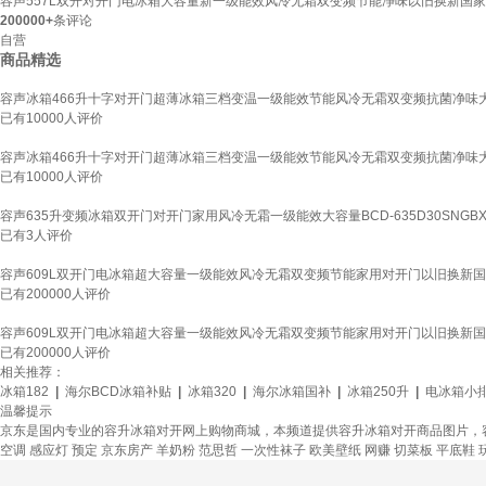
容声557L双开对开门电冰箱大容量新一级能效风冷无霜双变频节能净味以旧换新国家补贴S
200000+
条评论
自营
商品精选
容声冰箱466升十字对开门超薄冰箱三档变温一级能效节能风冷无霜双变频抗菌净味大容量B
已有
10000
人评价
容声冰箱466升十字对开门超薄冰箱三档变温一级能效节能风冷无霜双变频抗菌净味大容量B
已有
10000
人评价
容声635升变频冰箱双开门对开门家用风冷无霜一级能效大容量BCD-635D30SNGB
已有
3
人评价
容声609L双开门电冰箱超大容量一级能效风冷无霜双变频节能家用对开门以旧换新国家补贴
已有
200000
人评价
容声609L双开门电冰箱超大容量一级能效风冷无霜双变频节能家用对开门以旧换新国家补贴
已有
200000
人评价
相关推荐：
冰箱182
|
海尔BCD冰箱补贴
|
冰箱320
|
海尔冰箱国补
|
冰箱250升
|
电冰箱小
温馨提示
京东是国内专业的容升冰箱对开网上购物商城，本频道提供容升冰箱对开商品图片，
空调
感应灯
预定
京东房产
羊奶粉
范思哲
一次性袜子
欧美壁纸
网赚
切菜板
平底鞋