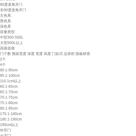
90度直角开门
非90度直角开门
主色系:
黑色系
深色系
容量类型:
中型300-500L
大型500L以上
高级选项:
门个数
预留宽度
深度
宽度
高度
门款式
总容积
面板材质
2个
4个
90.1-95cm
95.1-100cm
110.1cm以上
60.1-65cm
65.1-70cm
70.1-75cm
75.1-80cm
90.1-95cm
170.1-180cm
180.1-190cm
190cm以上
对开门
十字门