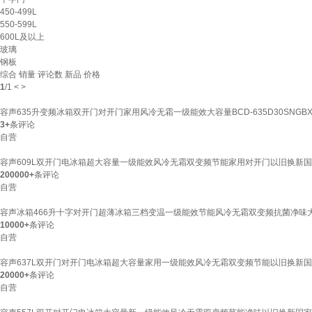
450-499L
550-599L
600L及以上
玻璃
钢板
综合
销量
评论数
新品
价格
1
/
1
<
>
容声635升变频冰箱双开门对开门家用风冷无霜一级能效大容量BCD-635D30SNGB
3+
条评论
自营
容声609L双开门电冰箱超大容量一级能效风冷无霜双变频节能家用对开门以旧换新国家补贴
200000+
条评论
自营
容声冰箱466升十字对开门超薄冰箱三档变温一级能效节能风冷无霜双变频抗菌净味大容量B
10000+
条评论
自营
容声637L双开门对开门电冰箱超大容量家用一级能效风冷无霜双变频节能以旧换新国家补贴
20000+
条评论
自营