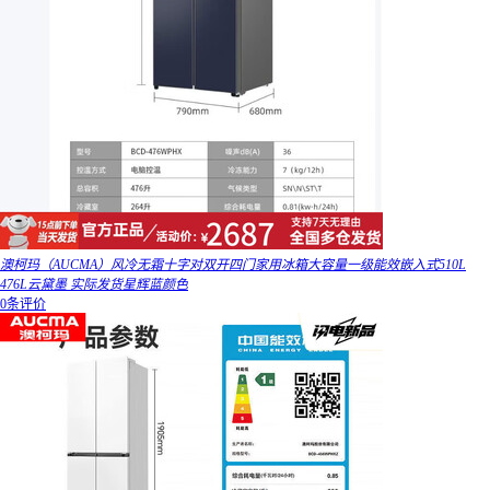
澳柯玛（AUCMA）风冷无霜十字对双开四门家用冰箱大容量一级能效嵌入式510L
476L云黛墨 实际发货星辉蓝颜色
0条评价