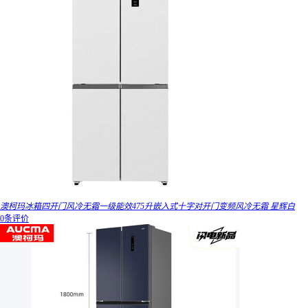
澳柯玛冰箱四开门风冷无霜一级能效475升嵌入式十字对开门变频风冷无霜 星辉白
0条评价