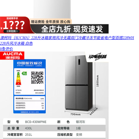
澳柯玛（AUCMA）228升冰箱家用风冷无霜双门冷藏冷冻节能省电户型百搭228WH
228升风冷冰箱 白色
0条评价