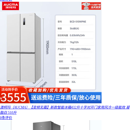
澳柯玛（AUCMA）【变频无霜】新款智能冰箱432升十字对开门家用风冷一级能效 凝
脂白 510升
0条评价