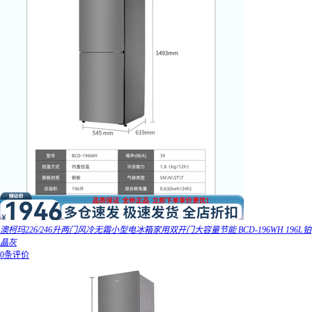
澳柯玛226/246升两门风冷无霜小型电冰箱家用双开门大容量节能 BCD-196WH 196L铂
晶灰
0条评价