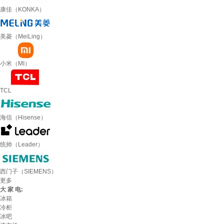
康佳（KONKA）
美菱（MeiLing）
小米（MI）
TCL
海信（Hisense）
统帅（Leader）
西门子（SIEMENS）
更多
大 家 电:
冰箱
冷柜
冰吧