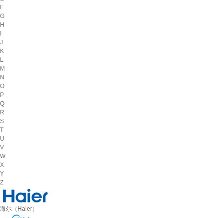
F
G
H
I
J
K
L
M
N
O
P
Q
R
S
T
U
V
W
X
Y
Z
海尔（Haier）