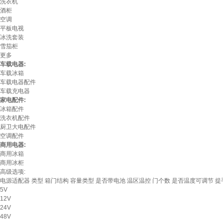
洗衣机
酒柜
空调
平板电视
冰洗套装
雪茄柜
更多
车载电器:
车载冰箱
车载电器配件
车载充电器
家电配件:
冰箱配件
洗衣机配件
厨卫大电配件
空调配件
商用电器:
商用冰箱
商用冰柜
高级选项:
电源适配器
类型
箱门结构
容量类型
是否带电池
温区温控
门个数
是否温度可调节
提
5V
12V
24V
48V