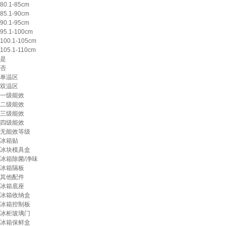
80.1-85cm
85.1-90cm
90.1-95cm
95.1-100cm
100.1-105cm
105.1-110cm
是
否
单温区
双温区
一级能效
二级能效
三级能效
四级能效
无能效等级
冰箱贴
冰块模具盒
冰箱除菌/净味
冰箱隔板
其他配件
冰箱底座
冰箱收纳盒
冰箱控制板
冰柜玻璃门
冰箱保鲜盒