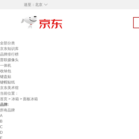
◇
送至：
北京
全部分类
京东知识库
品牌排行榜
普联摄像头
一体机
收纳包
键盘贴
键帽贴纸
京东美术馆
当前位置：
首页
>
冰箱
> 面板冰箱
品牌:
所有品牌
A
B
C
D
E