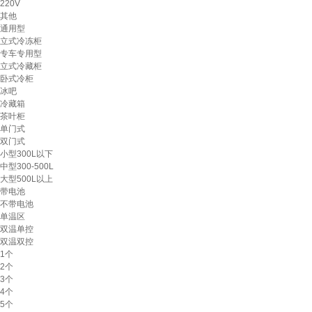
220V
其他
通用型
立式冷冻柜
专车专用型
立式冷藏柜
卧式冷柜
冰吧
冷藏箱
茶叶柜
单门式
双门式
小型300L以下
中型300-500L
大型500L以上
带电池
不带电池
单温区
双温单控
双温双控
1个
2个
3个
4个
5个