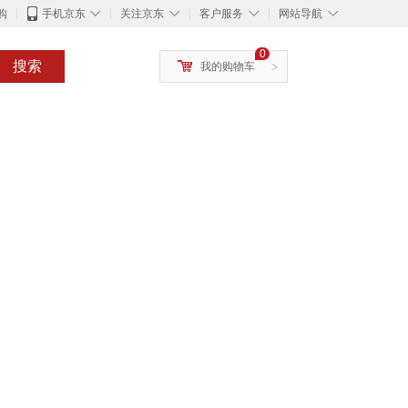
◇
◇
◇
◇
购
手机京东
关注京东
客户服务
网站导航
0
搜索
我的购物车
>