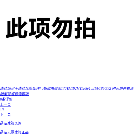
康佳适用于康佳冰箱配件门搁架隔层架170TA/192MT/206/155TA/184GY2 购买前先看适
配型号或咨询客服
0条评价
上一页
1/1
下一页
晶弘冰箱风冷
晶弘无霜冰箱正品