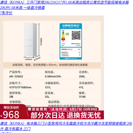
康佳（KONKA）三开门家用206/210/217升1.68米高出租房公寓优选节能低噪电冰箱
206升1.68米高 一级直冷微霜
7条评价
康佳（KONKA）电冰箱三门小型家用风冷无霜直冷软冷冻冷藏冷冻变频宿舍租房 206
升 直冷有霜冰 三门