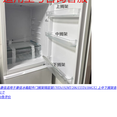
康佳适用于康佳冰箱配件门搁架隔层架170TA/192MT/206/155TA/184GY2 上中下搁架各
1个
0条评价