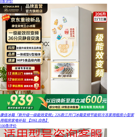
0条评价
康佳冰箱「新升级一级能效变频」226款三开门冰箱变频节能软冷冻家用租房小型家
用租房家电补贴 【206L白色】
100条评价