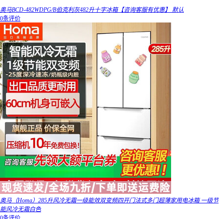
奥马BCD-482WDPG/B伯克利灰482升十字冰箱【咨询客服有优惠】 默认
0条评价
奥马（Homa）285升风冷无霜一级能效双变频四开门法式多门超薄家用电冰箱 一级节
能风冷无霜白色
0条评价