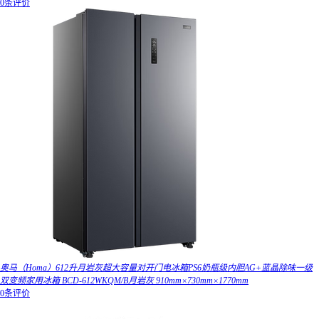
0条评价
奥马（Homa）612升月岩灰超大容量对开门电冰箱PS6奶瓶级内胆AG+蓝晶除味一级
双变频家用冰箱 BCD-612WKQM/B月岩灰 910mm×730mm×1770mm
0条评价