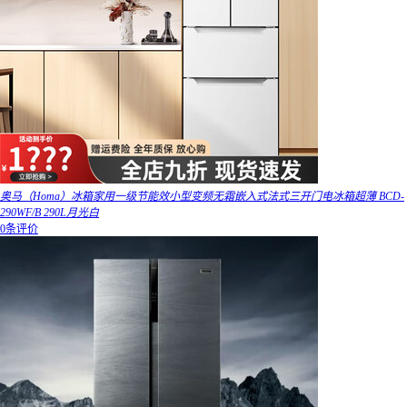
奥马（Homa）冰箱家用一级节能效小型变频无霜嵌入式法式三开门电冰箱超薄 BCD-
290WF/B 290L月光白
0条评价