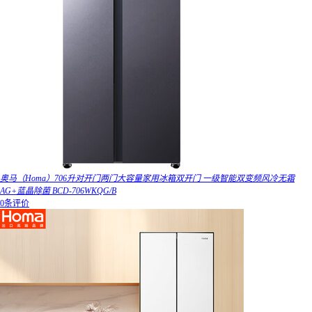
奥马（Homa）706升对开门两门大容量家用冰箱双开门 一级智能双变频风冷无霜
AG+蓝晶除菌 BCD-706WKQG/B
0条评价