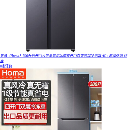
奥马（Homa）706升对开门大容量家用冰箱双开门双变频风冷无霜 AG+蓝晶除菌 标
准
0条评价