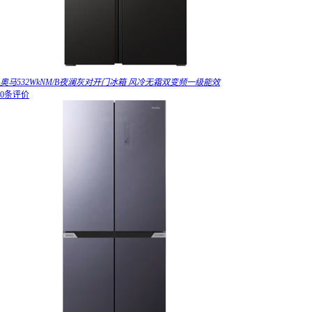
奥马532WkNM/B夜澜灰对开门冰箱 风冷无霜双变频一级能效
0条评价