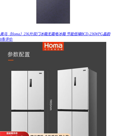
奥马（Homa）236升双门冰箱无霜电冰箱 节能低噪BCD-236WPG晶韵
0条评价