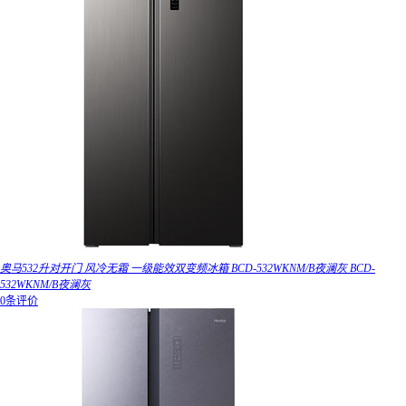
奥马532升对开门 风冷无霜 一级能效双变频冰箱 BCD-532WKNM/B夜澜灰 BCD-
532WKNM/B夜澜灰
0条评价