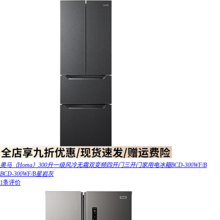
奥马（Homa）300升一级风冷无霜双变频四开门三开门家用电冰箱BCD-300WF/B
BCD-300WF/B星岩灰
1条评价