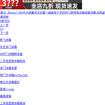
奥马（Homa）600升大容量风冷无霜一级能效十字四开门家用电冰箱母婴冰箱 白色金
属背板
0条评价
上一页
1/5
下一页
新飞冰箱
东芝多门冰箱
对开门冰箱制冰盒
二手双变频冰箱邢台
多门冰箱支撑
西门子冰箱kg33nv230c
格兰仕冰箱报价
夏普crystalx
番禺玻璃
二手双变频冰箱株洲