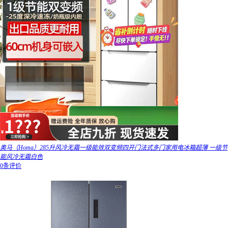
奥马（Homa）285升风冷无霜一级能效双变频四开门法式多门家用电冰箱超薄 一级节
能风冷无霜白色
0条评价