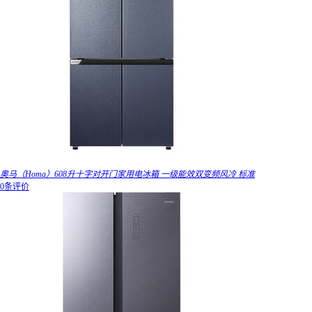
奥马（Homa）608升十字对开门家用电冰箱 一级能效双变频风冷 标准
0条评价