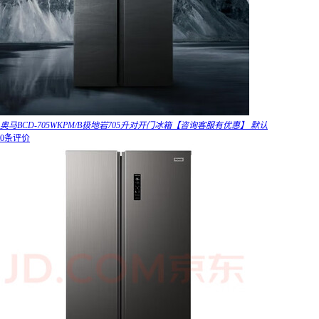
奥马BCD-705WKPM/B极地岩705升对开门冰箱【咨询客服有优惠】 默认
0条评价