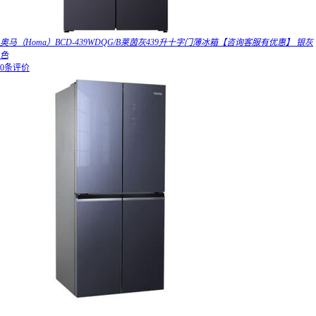
奥马（Homa）BCD-439WDQG/B莱茵灰439升十字门薄冰箱【咨询客服有优惠】 银灰
色
0条评价