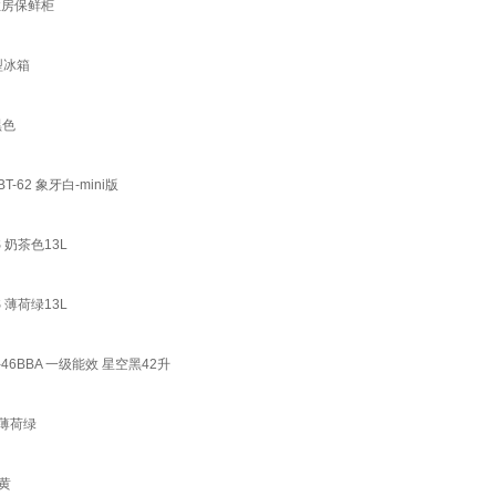
住房保鲜柜
型冰箱
黑色
2 象牙白-mini版
 奶茶色13L
 薄荷绿13L
BBA 一级能效 星空黑42升
 薄荷绿
黄