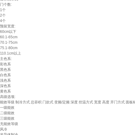
门个数:
1个
2个
4个
预留宽度:
60cm以下
60.1-65cm
70.1-75cm
75.1-80cm
110.1cm以上
主色系:
彩色系
黑色系
白色系
浅色系
深色系
黄色系
高级选项:
能效等级
制冷方式
总容积
门款式
变频/定频
深度
控温方式
宽度
高度
开门方式
面板
一级能效
二级能效
三级能效
无能效等级
风冷
半导体制冷