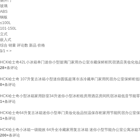
侧开门
玻璃
ABS
钢板
≤100L
101-150L
立式
嵌入式
综合
销量
评论数
新品
价格
1
/
1
<
>
HCK哈士奇42L小冰箱单门迷你小型玻璃门家用办公室冷藏保鲜柜民宿酒店美妆化妆品展示
28+
条评论
HCK哈士奇 107升复古冰箱小型迷你圆弧超薄冷冻冷藏单门家用民宿办公室保鲜柜低噪嵌
0+
条评论
HCK哈士奇小型冰箱家用卧室34升迷你小型冰柜租房用酒店房间民宿冰箱低音节能零食饮料
1+
条评论
HCK哈士奇64升复古冰箱迷你小型单门美妆化妆品恒温保存柜家用节能民宿办公室保鲜一级
1+
条评论
HCK哈士奇小冰箱一级能效 64升全冷藏家用复古冰箱 迷你小型节能办公室公寓冰箱70bk
200+
条评论