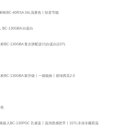
C-40RSA 34L浅黄色丨轻音节能
C-130GBA 白蓝白
-130GBA 复古拼配设计|白蓝白|107L
C-130GBA 新升级丨一级能效丨碧绿西瓜2.0
黑色
入BC-130PGC 孔雀蓝丨温润质感把手丨107L冷冻冷藏双温