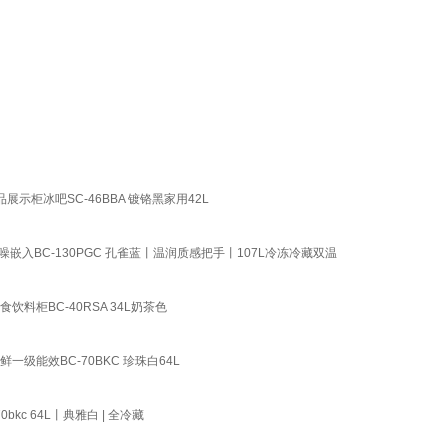
柜冰吧SC-46BBA 镀铬黑家用42L
入BC-130PGC 孔雀蓝丨温润质感把手丨107L冷冻冷藏双温
柜BC-40RSA 34L奶茶色
能效BC-70BKC 珍珠白64L
c 64L丨典雅白 | 全冷藏