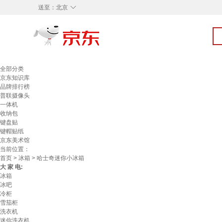
◇
送至：
北京
全部分类
京东知识库
品牌排行榜
普联摄像头
一体机
收纳包
键盘贴
键帽贴纸
京东美术馆
当前位置：
首页
>
冰箱
> 哈士奇迷你小冰箱
大 家 电:
冰箱
冰吧
冷柜
雪茄柜
洗衣机
迷你洗衣机