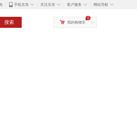
◇
◇
◇
◇
购
手机京东
关注京东
客户服务
网站导航
0
搜索
我的购物车
>